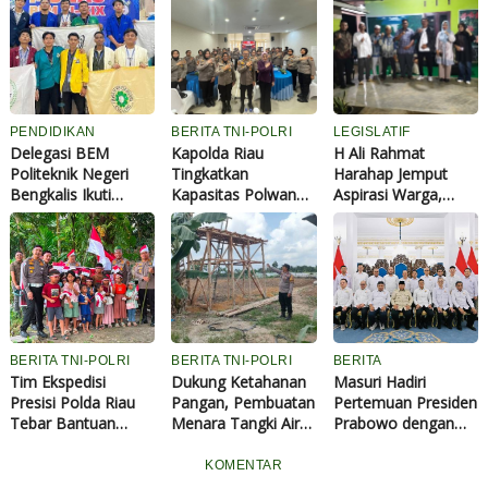
PENDIDIKAN
BERITA TNI-POLRI
LEGISLATIF
Delegasi BEM
Kapolda Riau
H Ali Rahmat
Politeknik Negeri
Tingkatkan
Harahap Jemput
Bengkalis Ikuti
Kapasitas Polwan
Aspirasi Warga,
Musyawarah
Lewat Pelatihan
Berbagai Keluhan
Nasional di
Public Speaking, 70
Kampung
Universitas Jambi
Personel Dibekali
Mengemuka Saat
Kemampuan
Reses
Komunikasi
Profesional
BERITA TNI-POLRI
BERITA TNI-POLRI
BERITA
Tim Ekspedisi
Dukung Ketahanan
Masuri Hadiri
Presisi Polda Riau
Pangan, Pembuatan
Pertemuan Presiden
Tebar Bantuan
Menara Tangki Air
Prabowo dengan
hingga Tanam 180
Ponpes Abu
Seluruh Ketua
Pohon di Kampung
Huroiroh Capai 85
KADIN Indonesia
KOMENTAR
Suku Talang Mamak
Persen