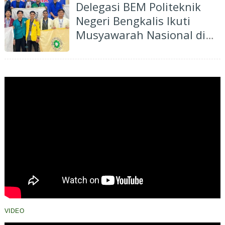
Delegasi BEM Politeknik
Negeri Bengkalis Ikuti
Musyawarah Nasional di
Universitas Jambi
VIDEO