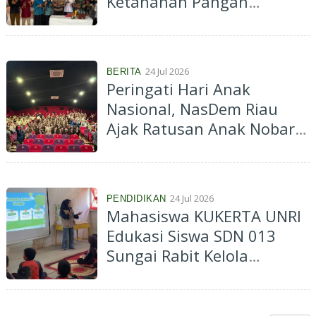
Ketahanan Pangan
Mandiri, Kenalkan
Budidaya Azolla dan POC
Sabut Kelapa di
24 Jul 2026
BERITA
Tembilahan Hulu
Peringati Hari Anak
Nasional, NasDem Riau
Ajak Ratusan Anak Nobar
"Children of Heaven" dan
Bagikan Al-Qur'an
24 Jul 2026
PENDIDIKAN
Mahasiswa KUKERTA UNRI
Edukasi Siswa SDN 013
Sungai Rabit Kelola
Sampah Plastik Lewat
Program EcoCharm