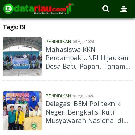
Tags: Bi
06 Agu 2026
PENDIDIKAN
Mahasiswa KKN
Berdampak UNRI Hijaukan
Desa Batu Papan, Tanam
dan Bagikan 150 Bibit
Pohon untuk Wujudkan
Desa Asri Berkelanjutan
06 Agu 2026
PENDIDIKAN
Delegasi BEM Politeknik
Negeri Bengkalis Ikuti
Musyawarah Nasional di
Universitas Jambi