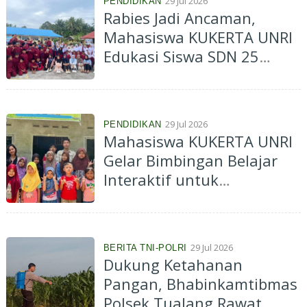
29 Jul 2026
PENDIDIKAN
Rabies Jadi Ancaman,
Mahasiswa KUKERTA UNRI
Edukasi Siswa SDN 25
Bantan tentang
Pencegahan Sejak Dini
29 Jul 2026
PENDIDIKAN
Mahasiswa KUKERTA UNRI
Gelar Bimbingan Belajar
Interaktif untuk
Tingkatkan Semangat
Belajar Anak di Tanjung
Penyembal
29 Jul 2026
BERITA TNI-POLRI
Dukung Ketahanan
Pangan, Bhabinkamtibmas
Polsek Tualang Rawat