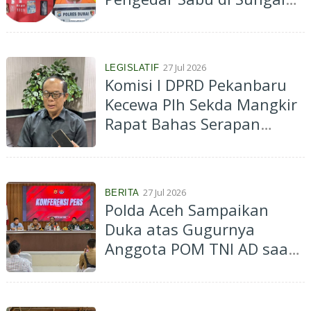
Sembilan, Sita 9 Paket
Narkotika
27 Jul 2026
LEGISLATIF
Komisi I DPRD Pekanbaru
Kecewa Plh Sekda Mangkir
Rapat Bahas Serapan
Anggaran 2026
27 Jul 2026
BERITA
Polda Aceh Sampaikan
Duka atas Gugurnya
Anggota POM TNI AD saat
Bantu Penangkapan
Bandar Narkoba di Bireuen