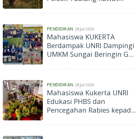
Jagung dan Semprotkan
Pupuk
28 Jul 2026
PENDIDIKAN
Mahasiswa KUKERTA
Berdampak UNRI Dampingi
UMKM Sungai Beringin Go
Digital dan Perkuat
Legalitas Usaha
28 Jul 2026
PENDIDIKAN
Mahasiswa Kukerta UNRI
Edukasi PHBS dan
Pencegahan Rabies kepada
Murid TK Al Barokah di
Dumai