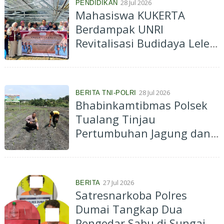
28 Jul 2026
PENDIDIKAN
Mahasiswa KUKERTA
Berdampak UNRI
Revitalisasi Budidaya Lele
Bioflok BUMDes di Desa
Tanjung Bungo
28 Jul 2026
BERITA TNI-POLRI
Bhabinkamtibmas Polsek
Tualang Tinjau
Pertumbuhan Jagung dan
Monitoring Penanaman
Bibit Jagung Kuartal III di
PT AIP
27 Jul 2026
BERITA
Satresnarkoba Polres
Dumai Tangkap Dua
Pengedar Sabu di Sungai