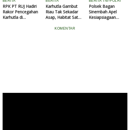
BERITA
BERITA
BERITA TNI-POLRI
RPK PT RUJ Hadiri
Karhutla Gambut
Polsek Bagan
Rakor Pencegahan
Riau Tak Sekadar
Sinembah Apel
Karhutla di
Asap, Habitat Satwa
Kesiapsiagaan
Kecamatan TPTM
Kian Terancam
Karhutla di
Rohil
Kecamatan Balai
KOMENTAR
Jaya dan Basira