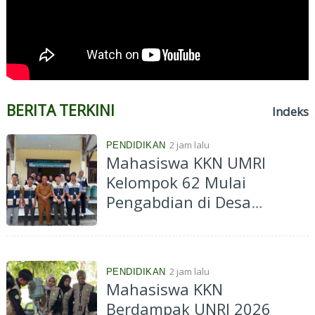
BERITA TERKINI
Indeks
2 jam lalu
PENDIDIKAN
Mahasiswa KKN UMRI
Kelompok 62 Mulai
Pengabdian di Desa
Bunsur, Usung Program
"Bunsur Berseri Alam
Lestari"
2 jam lalu
PENDIDIKAN
Mahasiswa KKN
Berdampak UNRI 2026