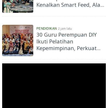
Kenalkan Smart Feed, Alat
Pemberi Pakan Ayam
Otomatis Berbasis IoT di
Desa Tanjung
2 jam lalu
PENDIDIKAN
30 Guru Perempuan DIY
Ikuti Pelatihan
Kepemimpinan, Perkuat
Peran Strategis di Dunia
Pendidikan