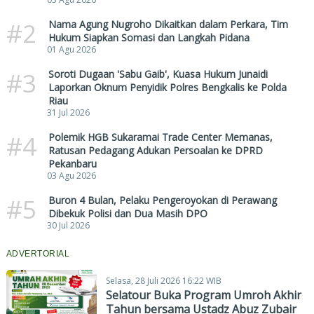
#2
Nama Agung Nugroho Dikaitkan dalam Perkara, Tim
Hukum Siapkan Somasi dan Langkah Pidana
01 Agu 2026
#3
Soroti Dugaan 'Sabu Gaib', Kuasa Hukum Junaidi
Laporkan Oknum Penyidik Polres Bengkalis ke Polda
Riau
31 Jul 2026
#4
Polemik HGB Sukaramai Trade Center Memanas,
Ratusan Pedagang Adukan Persoalan ke DPRD
Pekanbaru
03 Agu 2026
#5
Buron 4 Bulan, Pelaku Pengeroyokan di Perawang
Dibekuk Polisi dan Dua Masih DPO
30 Jul 2026
ADVERTORIAL
Selasa, 28 Juli 2026 16:22 WIB
Selatour Buka Program Umroh Akhir
Tahun bersama Ustadz Abuz Zubair