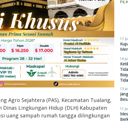
PIL
17 Ju
Kupa
Meru
16 Ju
Ket
Tid
Biay
Tid
13 Ju
Jan
Besa
ng Agro Sejahtera (PAS), Kecamatan Tualang,
an Dinas Lingkungan Hidup (DLH) Kabupaten
11 Ju
Mes
busi uang sampah rumah tangga dilingkungan
Ber