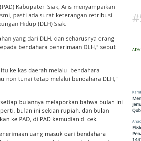
 (PAD) Kabupaten Siak, Aris menyampaikan
#
esmi, pasti ada surat keterangan retribusi
kungan Hidup (DLH) Siak.
han yang dari DLH, dan seharusnya orang
kepada bendahara penerimaan DLH," sebut
ADV
itu ke kas daerah melalui bendahara
u non tunai tetap melalui bendahara DLH,"
Kami
Men
 setiap bulannya melaporkan bahwa bulan ini
Jema
perti, bulan ini sekian rupiah, dan bulan
Qub
kan ke PAD, di PAD kemudian di cek.
Ahad
Eksk
 penerimaan uang masuk dari bendahara
Pen
1447