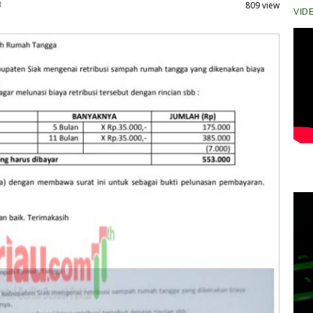
B
809 view
VID