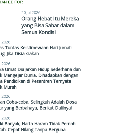
IHAN EDITOR
20 Jul 2026
Orang Hebat Itu Mereka
yang Bisa Sabar dalam
Semua Kondisi
l 2026
s Tuntas Keistimewaan Hari Jumat:
gi Jika Disia-siakan
l 2026
ika Umat Diajarkan Hidup Sederhana dan
ak Mengejar Dunia, Dihadapkan dengan
a Pendidikan di Pesantren Ternyata
ak Murah
l 2026
gan Coba-coba, Selingkuh Adalah Dosa
r yang Berbahaya, Berikut Dalilnya!
l 2026
ki Banyak, Harta Haram Tidak Pernah
kah: Cepat Hilang Tanpa Berguna