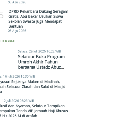
03 Agu 2026
5
DPRD Pekanbaru Dukung Seragam
Gratis, Abu Bakar Usulkan Siswa
Sekolah Swasta Juga Mendapat
Bantuan
05 Agu 2026
ERTORIAL
Selasa, 28 Juli 2026 16:22 WIB
Selatour Buka Program
Umroh Akhir Tahun
bersama Ustadz Abuz
Zubair Hawaary, Harga
s, 16 Juli 2026 16:35 WIB
Mulai Rp38,4 Juta
yusuri Sejuknya Malam di Madinah,
ah Selatour Ziarah dan Salat di Masjid
a
, 12 Juli 2026 06:23 WIB
lusif dan Nyaman, Selatour Tampilkan
ampakan Tenda VIP Jemaah Haji Khusus
 H / 2026 M di Arafah