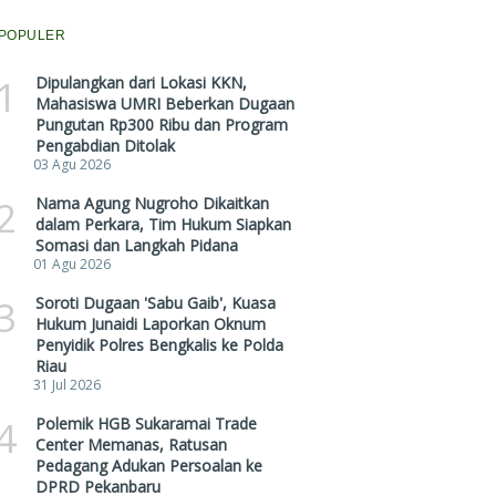
POPULER
1
Dipulangkan dari Lokasi KKN,
Mahasiswa UMRI Beberkan Dugaan
Pungutan Rp300 Ribu dan Program
Pengabdian Ditolak
03 Agu 2026
2
Nama Agung Nugroho Dikaitkan
dalam Perkara, Tim Hukum Siapkan
Somasi dan Langkah Pidana
01 Agu 2026
3
Soroti Dugaan 'Sabu Gaib', Kuasa
Hukum Junaidi Laporkan Oknum
Penyidik Polres Bengkalis ke Polda
Riau
31 Jul 2026
4
Polemik HGB Sukaramai Trade
Center Memanas, Ratusan
Pedagang Adukan Persoalan ke
DPRD Pekanbaru