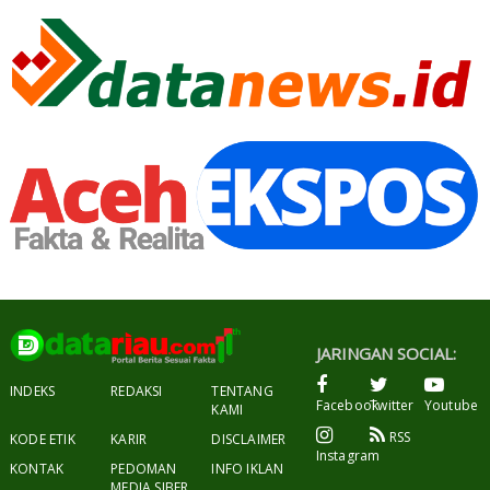
JARINGAN SOCIAL:
INDEKS
REDAKSI
TENTANG
Facebook
Twitter
Youtube
KAMI
RSS
KODE ETIK
KARIR
DISCLAIMER
Instagram
KONTAK
PEDOMAN
INFO IKLAN
MEDIA SIBER