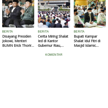
Lawan Ketum PDIP
Ini Aturannya
Megawati
BERITA
BERITA
BERITA
Disayang Presiden
Cerita Miring Shalat
Bupati Kampar
Jokowi, Menteri
Ied di Kantor
Shalat Idul Fitri di
BUMN Erick Thorir
Gubernur Riau,
Masjid Islamic
Cocok Jadi
Pengeras Suara
Center Bangkinang
Cawapres
Imam Rusak hingga
Kota
KOMENTAR
Adanya "Tenda
Kematian"