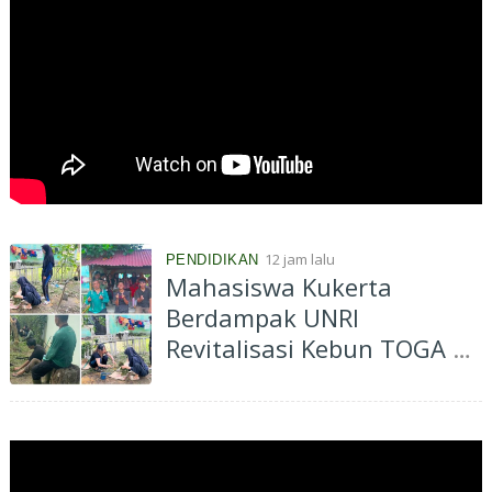
12 jam lalu
PENDIDIKAN
Mahasiswa Kukerta
Berdampak UNRI
Revitalisasi Kebun TOGA di
Bagan Besar Timur,
Dorong Pemanfaatan
Tanaman Obat Keluarga