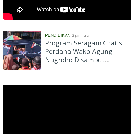
2 jam lalu
PENDIDIKAN
Program Seragam Gratis
Perdana Wako Agung
Nugroho Disambut
Antusias, Ringankan Beban
Ribuan Orangtua Murid di
Pekanbaru