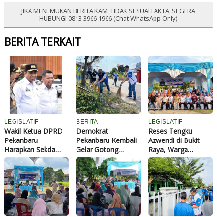
JIKA MENEMUKAN BERITA KAMI TIDAK SESUAI FAKTA, SEGERA
HUBUNGI 0813 3966 1966 (Chat WhatsApp Only)
BERITA TERKAIT
LEGISLATIF
BERITA
LEGISLATIF
Wakil Ketua DPRD
Demokrat
Reses Tengku
Pekanbaru
Pekanbaru Kembali
Azwendi di Bukit
Harapkan Sekda
Gelar Gotong
Raya, Warga
Baru Jadi Motor
Royong, Bersihkan
Apresiasi Jalan
Penggerak Birokrasi
Jalan, Drainase
Mulus dan Harapkan
dan Perkuat Sinergi
hingga TPU di
Kenaikan Insentif
Eksekutif dan
Umban Sari
Kader Posyandu
Legislatif