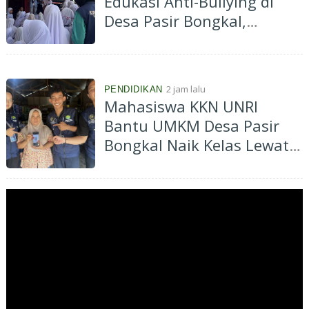
Edukasi Anti-Bullying di
Desa Pasir Bongkal,
Tanamkan Karakter Peduli
dan Saling Menghargai
Sejak Dini
2 jam lalu
PENDIDIKAN
Mahasiswa KKN UNRI
Bantu UMKM Desa Pasir
Bongkal Naik Kelas Lewat
Program Go Digital