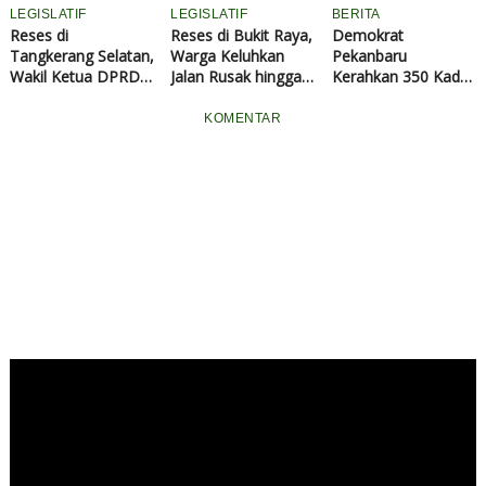
LEGISLATIF
LEGISLATIF
BERITA
Reses di
Reses di Bukit Raya,
Demokrat
Tangkerang Selatan,
Warga Keluhkan
Pekanbaru
Wakil Ketua DPRD
Jalan Rusak hingga
Kerahkan 350 Kader
Pekanbaru Tengku
Dorong Sosialisasi
Bersihkan Masjid,
Azwendi Serap
Call Center 112,
Azwendi: Partai
KOMENTAR
Aspirasi Warga
Azwendi Siap Kawal
Harus Hadir untuk
Berkaitan Jalan
Aspirasi
Masyarakat
Rusak, Lampu PJU
hingga Penataan
Lingkungan