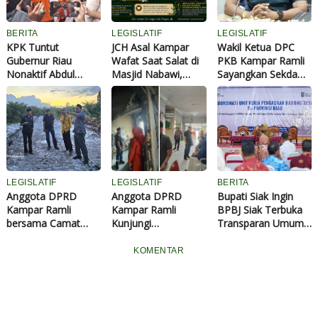
BERITA
LEGISLATIF
LEGISLATIF
KPK Tuntut
JCH Asal Kampar
Wakil Ketua DPC
Gubernur Riau
Wafat Saat Salat di
PKB Kampar Ramli
Nonaktif Abdul
Masjid Nabawi,
Sayangkan Sekda
Wahid 8 Tahun 6
Ramli DPRD: Husnul
Hambali Kritik
Bulan Penjara,
Khatimah, Keluarga
Bupati di Depan
Disebut Terbukti
Diminta Tabah
Publik
Terima Fee Proyek
LEGISLATIF
LEGISLATIF
BERITA
Anggota DPRD
Anggota DPRD
Bupati Siak Ingin
Kampar Ramli
Kampar Ramli
BPBJ Siak Terbuka
bersama Camat
Kunjungi
Transparan Umum
Kampar Utara yang
Puskesmas Sawah
Lelang Proyek
Baru Langsung
yang Terbakar, Janji
KOMENTAR
Tinjau Proyek
Kawal Aspirasi
Pembukaan Jalan
Nakes
Lingkar