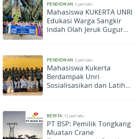
2 jam lalu
PENDIDIKAN
Mahasiswa KUKERTA UNRI
Edukasi Warga Sangkir
Indah Olah Jeruk Gugur
Jadi Eco Enzyme
2 jam lalu
PENDIDIKAN
Mahasiswa Kukerta
Berdampak Unri
Sosialisasikan dan Latih
Ibu-Ibu PKK Desa Pantai
Cermin Membuat
Kombucha
12 jam lalu
BERITA
PT BSP: Pemilik Tongkang
Muatan Crane