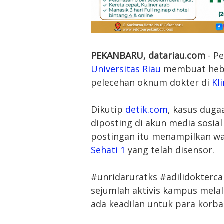
PEKANBARU, datariau.com
- P
Universitas Riau
membuat hebo
pelecehan oknum dokter di
Kl
Dikutip
detik.com
, kasus duga
diposting di akun media sosial
postingan itu menampilkan wa
Sehati 1
yang telah disensor.
#unridaruratks #adilidokterca
sejumlah aktivis kampus melal
ada keadilan untuk para korba