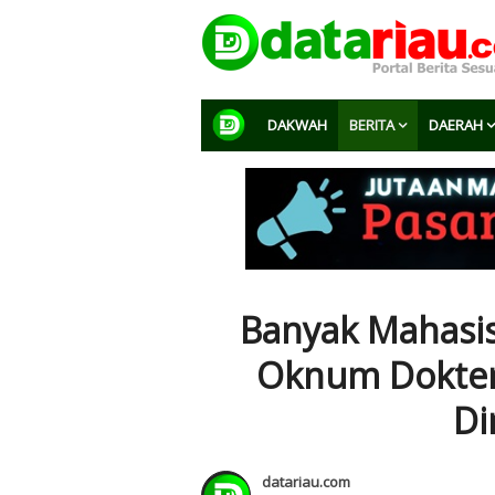
DAKWAH
BERITA
DAERAH
Banyak Mahasi
Oknum Dokter
Di
datariau.com