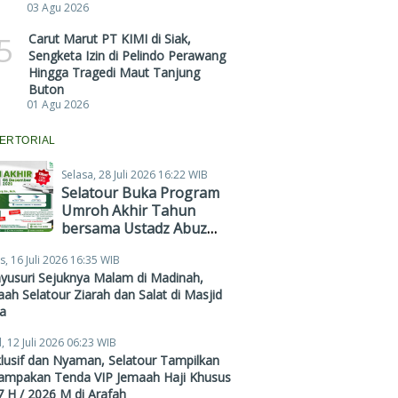
03 Agu 2026
5
Carut Marut PT KIMI di Siak,
Sengketa Izin di Pelindo Perawang
Hingga Tragedi Maut Tanjung
Buton
01 Agu 2026
ERTORIAL
Selasa, 28 Juli 2026 16:22 WIB
Selatour Buka Program
Umroh Akhir Tahun
bersama Ustadz Abuz
Zubair Hawaary, Harga
s, 16 Juli 2026 16:35 WIB
Mulai Rp38,4 Juta
yusuri Sejuknya Malam di Madinah,
ah Selatour Ziarah dan Salat di Masjid
a
, 12 Juli 2026 06:23 WIB
lusif dan Nyaman, Selatour Tampilkan
ampakan Tenda VIP Jemaah Haji Khusus
 H / 2026 M di Arafah