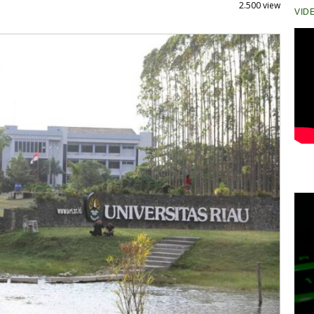
2.500 view
VID