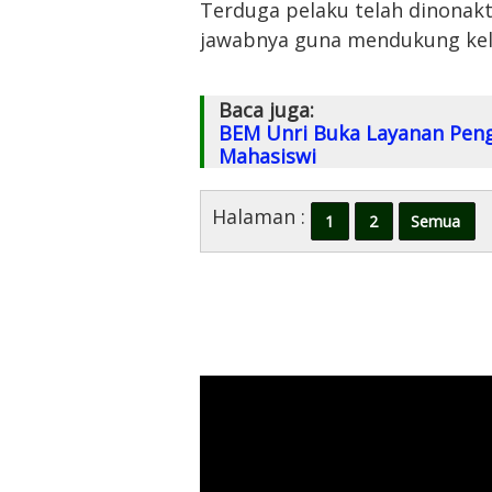
Terduga pelaku telah dinonak
jawabnya guna mendukung kela
Baca juga:
BEM Unri Buka Layanan Peng
Mahasiswi
Halaman :
1
2
Semua