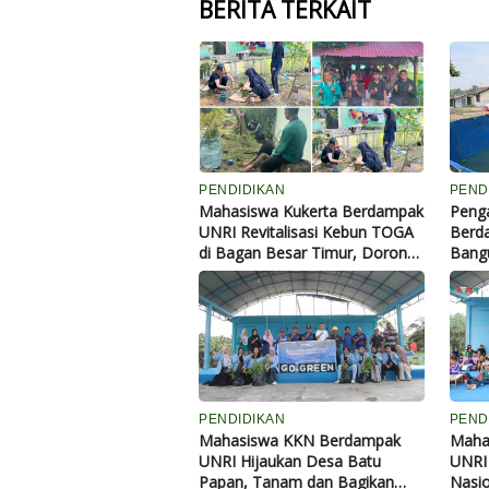
BERITA TERKAIT
PENDIDIKAN
PEND
Mahasiswa Kukerta Berdampak
Peng
UNRI Revitalisasi Kebun TOGA
Berd
di Bagan Besar Timur, Dorong
Bangu
Pemanfaatan Tanaman Obat
Desa
Keluarga
Keta
Ekon
PENDIDIKAN
PEND
Mahasiswa KKN Berdampak
Maha
UNRI Hijaukan Desa Batu
UNRI 
Papan, Tanam dan Bagikan
Nasio