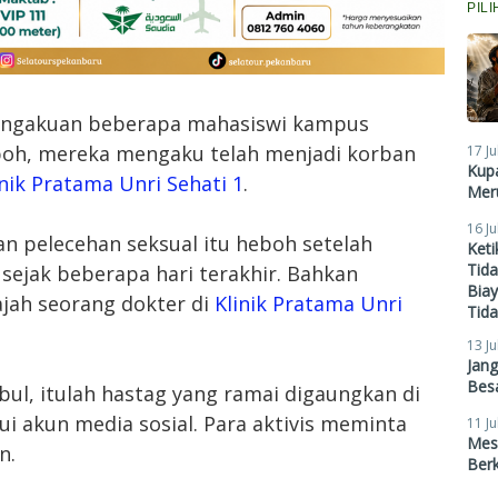
PIL
engakuan beberapa mahasiswi kampus
h, mereka mengaku telah menjadi korban
17 Ju
Kupa
inik Pratama Unri Sehati 1
.
Meru
16 Ju
an pelecehan seksual itu heboh setelah
Ket
Tid
 sejak beberapa hari terakhir. Bahkan
Biay
jah seorang dokter di
Klinik Pratama Unri
Tid
13 Ju
Jan
Besa
bul, itulah hastag yang ramai digaungkan di
ui akun media sosial. Para aktivis meminta
11 Ju
Mes
n.
Ber