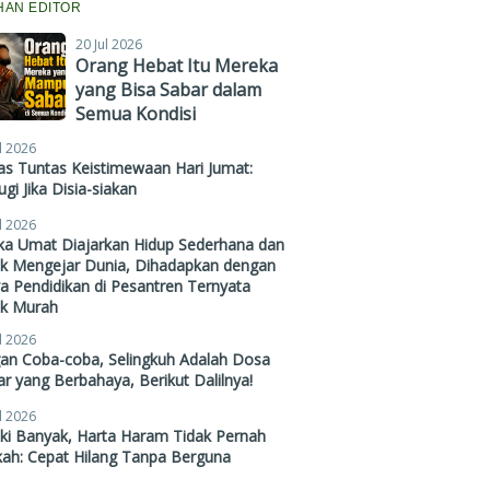
IHAN EDITOR
20 Jul 2026
Orang Hebat Itu Mereka
yang Bisa Sabar dalam
Semua Kondisi
l 2026
s Tuntas Keistimewaan Hari Jumat:
gi Jika Disia-siakan
l 2026
ika Umat Diajarkan Hidup Sederhana dan
ak Mengejar Dunia, Dihadapkan dengan
a Pendidikan di Pesantren Ternyata
ak Murah
l 2026
gan Coba-coba, Selingkuh Adalah Dosa
r yang Berbahaya, Berikut Dalilnya!
l 2026
ki Banyak, Harta Haram Tidak Pernah
kah: Cepat Hilang Tanpa Berguna