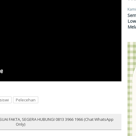
Kami
Sem
Lowo
Mel
siswi
Pelecehan
SUAI FAKTA, SEGERA HUBUNGI 0813 3966 1966 (Chat WhatsApp
Only)