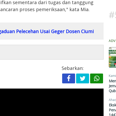
tifkan sementara dari tugas dan tanggung
ncaran proses pemeriksaan," kata Mia.
#
aduan Pelecehan Usai Geger Dosen Ciumi
ADV
Sebarkan:
Kami
Men
Jema
Qub
Ahad
Eksk
Pen
1447