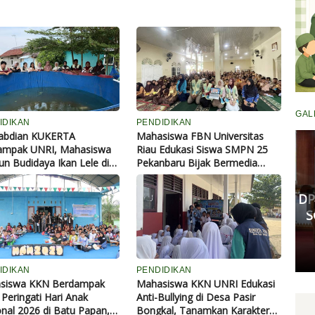
GAL
IDIKAN
PENDIDIKAN
abdian KUKERTA
Mahasiswa FBN Universitas
ampak UNRI, Mahasiswa
Riau Edukasi Siswa SMPN 25
n Budidaya Ikan Lele di
Pekanbaru Bijak Bermedia
Komisi III DPRD Pekanbaru
 Kenantan, Dukung
Digital
Fasilitasi Mediasi Dugaan
hanan Pangan dan
Kekerasan Murid di SDN 181,
DP
omi Masyarakat
Kedua Pihak Mulai Sepakat
S
Damai
Senin, 11 Mei 2026 17:53 WIB
IDIKAN
PENDIDIKAN
siswa KKN Berdampak
Mahasiswa KKN UNRI Edukasi
Peringati Hari Anak
Anti-Bullying di Desa Pasir
nal 2026 di Batu Papan,
Bongkal, Tanamkan Karakter