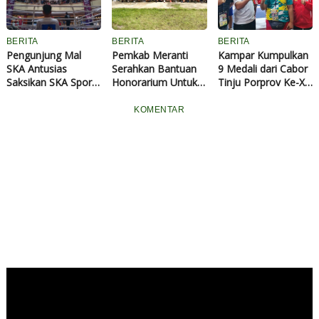
UMRI Sosialisasi di
SMAN 6 Pekanbaru
BERITA
BERITA
BERITA
Pengunjung Mal
Pemkab Meranti
Kampar Kumpulkan
SKA Antusias
Serahkan Bantuan
9 Medali dari Cabor
Saksikan SKA Sport
Honorarium Untuk
Tinju Porprov Ke-X
Show yang Hadirkan
PPLP-D Cabor Tinju
2022
Fighter MMA
KOMENTAR
Nasional