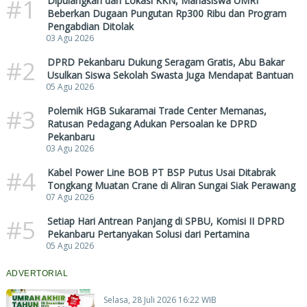
#1
Dipulangkan dari Lokasi KKN, Mahasiswa UMRI
Beberkan Dugaan Pungutan Rp300 Ribu dan Program
Pengabdian Ditolak
03 Agu 2026
#2
DPRD Pekanbaru Dukung Seragam Gratis, Abu Bakar
Usulkan Siswa Sekolah Swasta Juga Mendapat Bantuan
05 Agu 2026
#3
Polemik HGB Sukaramai Trade Center Memanas,
Ratusan Pedagang Adukan Persoalan ke DPRD
Pekanbaru
03 Agu 2026
#4
Kabel Power Line BOB PT BSP Putus Usai Ditabrak
Tongkang Muatan Crane di Aliran Sungai Siak Perawang
07 Agu 2026
#5
Setiap Hari Antrean Panjang di SPBU, Komisi II DPRD
Pekanbaru Pertanyakan Solusi dari Pertamina
05 Agu 2026
ADVERTORIAL
Selasa, 28 Juli 2026 16:22 WIB