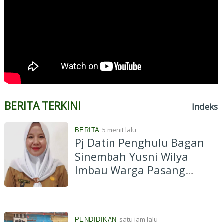
BERITA TERKINI
Indeks
5 menit lalu
BERITA
Pj Datin Penghulu Bagan
Sinembah Yusni Wilya
Imbau Warga Pasang
Bendera dan Umbul-Umbul
Meriahkan HUT RI
satu jam lalu
PENDIDIKAN