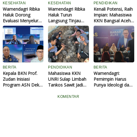
KESEHATAN
KESEHATAN
PENDIDIKAN
Wamendagri Ribka
Wamendagri Ribka
Kenali Potensi, Raih
Haluk Dorong
Haluk Turun
Impian: Mahasiswa
Evaluasi Menyeluruh
Langsung Tinjau
KKN Bangsal Aceh
Tata Kelola
Penanganan
Sosialisasikan
Program MBG
Dugaan Keracunan
Minat, Bakat, dan
Pascadugaan
MBG di Kabupaten
Cita-cita kepada
Keracunan di
Jayapura
Siswa SMPN 25
Kabupaten Jayapura
Dumai
BERITA
PENDIDIKAN
BERITA
Kepala BKN Prof.
Mahasiswa KKN
Wamendagri:
Zudan Inisiasi
UNRI Sulap Limbah
Pemimpin Harus
Program ASN Dekat
Tankos Sawit Jadi
Punya Ideologi dan
Keluarga:
Media Budidaya
Keberpihakan,
Pengeluaran
Jamur Merang di
Bukan Sekadar
KOMENTAR
Berkurang, Kinerja
Bangsal Aceh
Cakap Teknis
Meningkat
Dumai