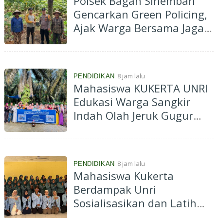
Polsek Bagan Sinembah
Gencarkan Green Policing,
Ajak Warga Bersama Jaga
Kelestarian Lingkungan
8 jam lalu
PENDIDIKAN
Mahasiswa KUKERTA UNRI
Edukasi Warga Sangkir
Indah Olah Jeruk Gugur
Jadi Eco Enzyme
8 jam lalu
PENDIDIKAN
Mahasiswa Kukerta
Berdampak Unri
Sosialisasikan dan Latih
Ibu-Ibu PKK Desa Pantai