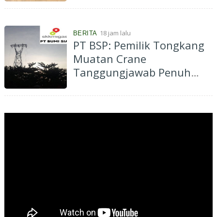
Cermin Membuat
Kombucha
18 jam lalu
BERITA
PT BSP: Pemilik Tongkang
Muatan Crane
Tanggungjawab Penuh
atas Pergantian Material...