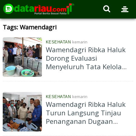
Tags: Wamendagri
kemarin
KESEHATAN
Wamendagri Ribka Haluk
Dorong Evaluasi
Menyeluruh Tata Kelola
Program MBG
Pascadugaan Keracunan di
Kabupaten Jayapura
kemarin
KESEHATAN
Wamendagri Ribka Haluk
Turun Langsung Tinjau
Penanganan Dugaan
Keracunan MBG di