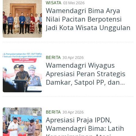
03 Mei 2026
WISATA
Wamendagri Bima Arya
Nilai Pacitan Berpotensi
Jadi Kota Wisata Unggulan
30 Apr 2026
BERITA
Wamendagri Wiyagus
Apresiasi Peran Strategis
Damkar, Satpol PP, dan
Linmas Jaga Stabilitas
Daerah
30 Apr 2026
BERITA
Apresiasi Praja IPDN,
Wamendagri Bima: Latih