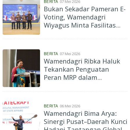
07 Mei 2026
BERITA
Bukan Sekadar Pameran E-
Voting, Wamendagri
Wiyagus Minta Fasilitas
Simulasi Pemilu Jadi Pusat
Kebijakan
07 Mei 2026
BERITA
Wamendagri Ribka Haluk
Tekankan Penguatan
Peran MRP dalam
Penyusunan RPP
Perubahan Kedua PP 54
Tahun 2004
06 Mei 2026
BERITA
Wamendagri Bima Arya:
Sinergi Pusat–Daerah Kunci
Hadapi Tantangan Global