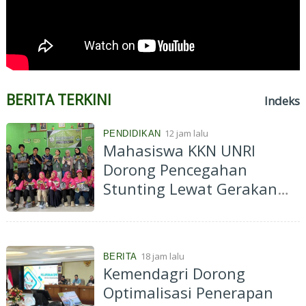
BERITA TERKINI
Indeks
12 jam lalu
PENDIDIKAN
Mahasiswa KKN UNRI
Dorong Pencegahan
Stunting Lewat Gerakan
Pekarangan Bergizi di Desa
Kelawat
18 jam lalu
BERITA
Kemendagri Dorong
Optimalisasi Penerapan