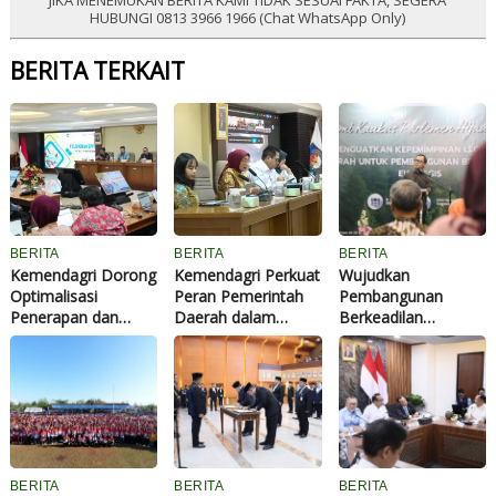
HUBUNGI 0813 3966 1966 (Chat WhatsApp Only)
BERITA TERKAIT
BERITA
BERITA
BERITA
Kemendagri Dorong
Kemendagri Perkuat
Wujudkan
Optimalisasi
Peran Pemerintah
Pembangunan
Penerapan dan
Daerah dalam
Berkeadilan
Pelaporan SPM
Penerapan
Ekologis,
Kabupaten Hulu
Kebijakan
Wamendagri Bima
Sungai Selatan
Penyelenggaraan
Dorong Legislator
Tahun 2026
Transmigrasi
Daerah Perkuat
Kepemimpinan
BERITA
BERITA
BERITA