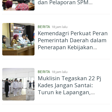
dan Pelaporan SPM
Kabupaten Hulu Sungai
Selatan Tahun 2026
18 jam lalu
BERITA
Kemendagri Perkuat Peran
Pemerintah Daerah dalam
Penerapan Kebijakan
Penyelenggaraan
Transmigrasi
18 jam lalu
BERITA
Muklisin Tegaskan 22 Pj
Kades Jangan Santai:
Turun ke Lapangan,
Dengarkan Aspirasi
Masyarakat