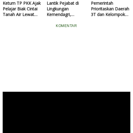
Ketum TP PKK Ajak
Lantik Pejabat di
Pemerintah
Pelajar Biak Cintai
Lingkungan
Prioritaskan Daerah
Tanah Air Lewat
Kemendagri,
3T dan Kelompok
Pemanfaatan
Mendagri Minta
Sasaran Prioritas
Potensi Wisata
ASN Tingkatkan
pada Rakortas
KOMENTAR
Bahari
Kinerja
Penguatan Program
MBG