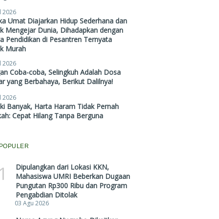
l 2026
ika Umat Diajarkan Hidup Sederhana dan
ak Mengejar Dunia, Dihadapkan dengan
a Pendidikan di Pesantren Ternyata
ak Murah
l 2026
gan Coba-coba, Selingkuh Adalah Dosa
r yang Berbahaya, Berikut Dalilnya!
l 2026
ki Banyak, Harta Haram Tidak Pernah
kah: Cepat Hilang Tanpa Berguna
POPULER
1
Dipulangkan dari Lokasi KKN,
Mahasiswa UMRI Beberkan Dugaan
Pungutan Rp300 Ribu dan Program
Pengabdian Ditolak
03 Agu 2026