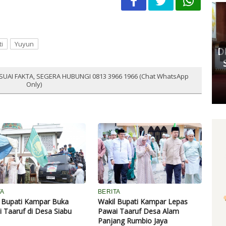
Komisi III DPRD Pekanbaru
Fasilitasi Mediasi Dugaan
i
Yuyun
Kekerasan Murid di SDN 181,
DP
Kedua Pihak Mulai Sepakat
S
Damai
SUAI FAKTA, SEGERA HUBUNGI 0813 3966 1966 (Chat WhatsApp
Only)
Senin, 11 Mei 2026 17:53 WIB
TA
BERITA
 Bupati Kampar Buka
Wakil Bupati Kampar Lepas
 Taaruf di Desa Siabu
Pawai Taaruf Desa Alam
Panjang Rumbio Jaya