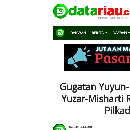
DAKWAH
BERITA
DAERAH
Gugatan Yuyun-
Yuzar-Misharti
Pilka
datariau.com