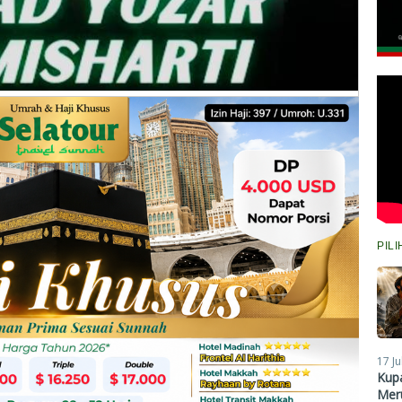
PIL
17 Ju
Kupa
Meru