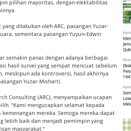
in pilihan mayoritas, dengan elektabilitas
innya.
t yang dilakukan oleh ARC, pasangan Yuzar-
Kami
suara, sementara pasangan Yuyun-Edwin
Men
Jema
Qub
par semakin panas dengan adanya berbagai
Ahad
asi hasil survei yang sempat mencuat sebelum
Eksk
Pen
 meskipun ada kontroversi, hasil akhirnya
1447
sangan Yuzar-Misharti.
Kami
Sem
arch Consulting (ARC), menyampaikan ucapan
Lowo
Mel
ilih. "Kami mengucapkan selamat kepada
as kemenangan mereka. Semoga mereka dapat
 lebih baik dan menjadi pemimpin yang
isan masyarakat."