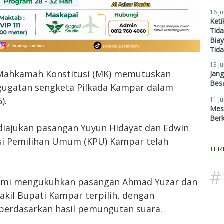
16 Ju
Ket
Tid
Biay
Tid
13 Ju
 Mahkamah Konstitusi (MK) memutuskan
Jan
Besa
gugatan sengketa Pilkada Kampar dalam
).
11 Ju
Mes
Ber
diajukan pasangan Yuyun Hidayat dan Edwin
si Pemilihan Umum (KPU) Kampar telah
TER
#
esmi mengukuhkan pasangan Ahmad Yuzar dan
akil Bupati Kampar terpilih, dengan
berdasarkan hasil pemungutan suara.