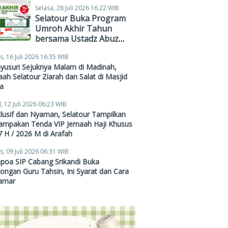
Selasa, 28 Juli 2026 16:22 WIB
Selatour Buka Program
Umroh Akhir Tahun
bersama Ustadz Abuz
Zubair Hawaary, Harga
s, 16 Juli 2026 16:35 WIB
Mulai Rp38,4 Juta
yusuri Sejuknya Malam di Madinah,
ah Selatour Ziarah dan Salat di Masjid
a
, 12 Juli 2026 06:23 WIB
lusif dan Nyaman, Selatour Tampilkan
ampakan Tenda VIP Jemaah Haji Khusus
 H / 2026 M di Arafah
s, 09 Juli 2026 06:31 WIB
poa SIP Cabang Srikandi Buka
ngan Guru Tahsin, Ini Syarat dan Cara
amar