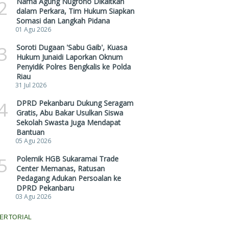
2
Nama Agung Nugroho Dikaitkan
dalam Perkara, Tim Hukum Siapkan
Somasi dan Langkah Pidana
01 Agu 2026
3
Soroti Dugaan 'Sabu Gaib', Kuasa
Hukum Junaidi Laporkan Oknum
Penyidik Polres Bengkalis ke Polda
Riau
31 Jul 2026
4
DPRD Pekanbaru Dukung Seragam
Gratis, Abu Bakar Usulkan Siswa
Sekolah Swasta Juga Mendapat
Bantuan
05 Agu 2026
5
Polemik HGB Sukaramai Trade
Center Memanas, Ratusan
Pedagang Adukan Persoalan ke
DPRD Pekanbaru
03 Agu 2026
ERTORIAL