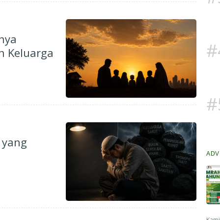
tnya
#
h Keluarga
#
 yang
ADV
Kami