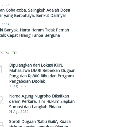
l 2026
gan Coba-coba, Selingkuh Adalah Dosa
r yang Berbahaya, Berikut Dalilnya!
l 2026
ki Banyak, Harta Haram Tidak Pernah
kah: Cepat Hilang Tanpa Berguna
POPULER
1
Dipulangkan dari Lokasi KKN,
Mahasiswa UMRI Beberkan Dugaan
Pungutan Rp300 Ribu dan Program
Pengabdian Ditolak
03 Agu 2026
2
Nama Agung Nugroho Dikaitkan
dalam Perkara, Tim Hukum Siapkan
Somasi dan Langkah Pidana
01 Agu 2026
3
Soroti Dugaan 'Sabu Gaib', Kuasa
Hukum Junaidi Laporkan Oknum