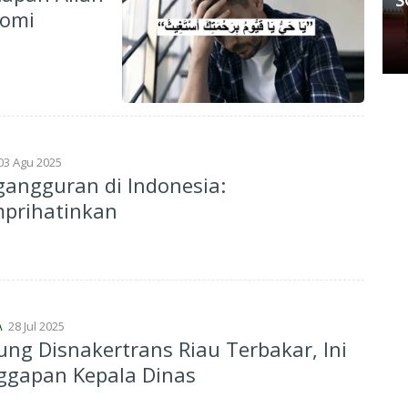
nomi
Damai
Senin, 11 Mei 2026 17:53 WIB
03 Agu 2025
angguran di Indonesia:
prihatinkan
28 Jul 2025
A
ng Disnakertrans Riau Terbakar, Ini
ggapan Kepala Dinas