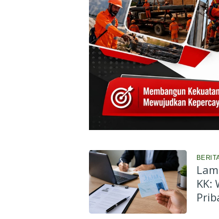
BERIT
Lama
KK:
Prib