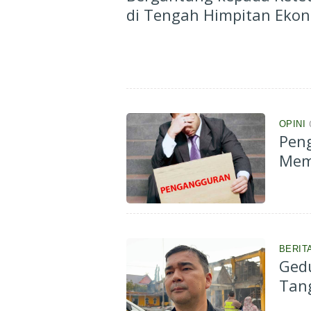
di Tengah Himpitan Eko
OPINI
Peng
Mem
BERIT
Gedu
Tan