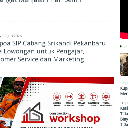
11 Jun 2026
A
poa SIP Cabang Srikandi Pekanbaru
PIL
a Lowongan untuk Pengajar,
omer Service dan Marketing
17 Ju
Kupa
Meru
16 Ju
Ket
Tid
Biay
Tid