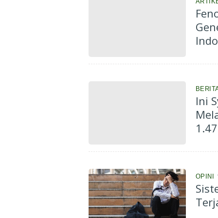
ARTIK
Feno
Gene
Indo
BERIT
Ini 
Mela
1.4
OPINI
Sis
Ter