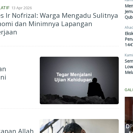
Men
13 Apr 2026
LATIF
Jema
s Ir Nofrizal: Warga Mengadu Sulitnya
Qub
nomi dan Minimnya Lapangan
Ahad
erjaan
Eksk
Pen
1447
Kami
Sem
Lowo
an
Mel
ni
GAL
Komisi III DPRD Pekanbaru
Fasilitasi Mediasi Dugaan
Kekerasan Murid di SDN 181,
DP
apan Allah
Kedua Pihak Mulai Sepakat
S