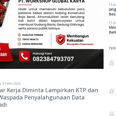
13 Ju
Jan
Besa
11 Ju
Mes
Ber
TER
#
31 Mei 2026
A
#
r Kerja Diminta Lampirkan KTP dan
 Waspada Penyalahgunaan Data
adi
#