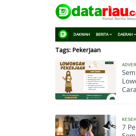
DAKWAH
BERITA
DAERAH
Tags: Pekerjaan
ADVER
Semp
Lowo
Car
KESEH
7 P
Sema