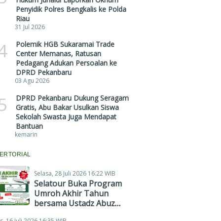
Penyidik Polres Bengkalis ke Polda
Riau
31 Jul 2026
4
Polemik HGB Sukaramai Trade
Center Memanas, Ratusan
Pedagang Adukan Persoalan ke
DPRD Pekanbaru
03 Agu 2026
5
DPRD Pekanbaru Dukung Seragam
Gratis, Abu Bakar Usulkan Siswa
Sekolah Swasta Juga Mendapat
Bantuan
kemarin
ERTORIAL
Selasa, 28 Juli 2026 16:22 WIB
Selatour Buka Program
Umroh Akhir Tahun
bersama Ustadz Abuz
Zubair Hawaary, Harga
s, 16 Juli 2026 16:35 WIB