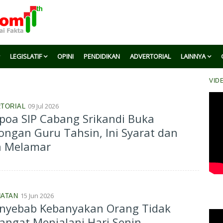
LEGISLATIF
OPINI
PENDIDIKAN
ADVERTORIAL
LAINNYA
VID
09 Jul 2026
TORIAL
oa SIP Cabang Srikandi Buka
ngan Guru Tahsin, Ini Syarat dan
a Melamar
15 Jun 2026
ATAN
enyebab Kebanyakan Orang Tidak
ngat Menjalani Hari Senin