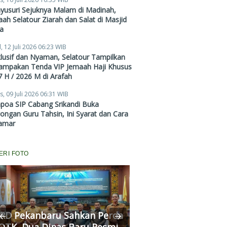
Mulai Rp38,4 Juta
yusuri Sejuknya Malam di Madinah,
ah Selatour Ziarah dan Salat di Masjid
a
, 12 Juli 2026 06:23 WIB
lusif dan Nyaman, Selatour Tampilkan
ampakan Tenda VIP Jemaah Haji Khusus
 H / 2026 M di Arafah
s, 09 Juli 2026 06:31 WIB
poa SIP Cabang Srikandi Buka
ngan Guru Tahsin, Ini Syarat dan Cara
amar
ERI FOTO
RD Pekanbaru Sahkan Perda
Komisi II Panggi
OTK, Dua Dinas Baru Resmi
Pertamina, Ungkap