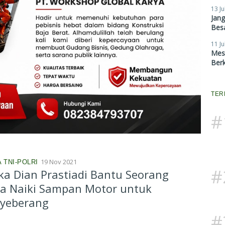
13 Ju
Jan
Besa
11 Ju
Mes
Ber
TER
#
19 Nov 2021
 TNI-POLRI
#
ka Dian Prastiadi Bantu Seorang
wa Naiki Sampan Motor untuk
yeberang
#