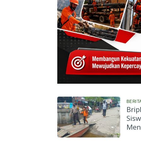
BERITA
Brip
Sis
Men