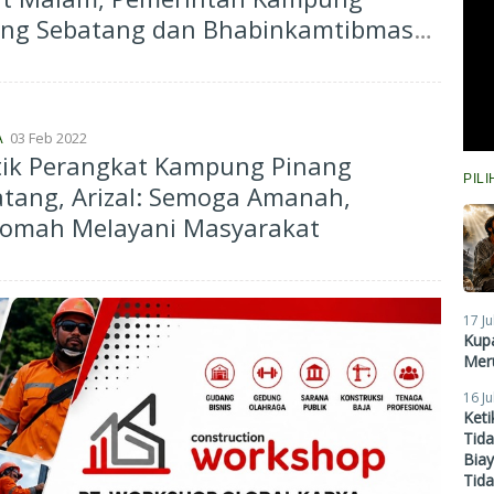
ang Sebatang dan Bhabinkamtibmas
ukan Razia
03 Feb 2022
A
tik Perangkat Kampung Pinang
PIL
tang, Arizal: Semoga Amanah,
iqomah Melayani Masyarakat
17 Ju
Kupa
Meru
16 Ju
Ket
Tid
Biay
Tid