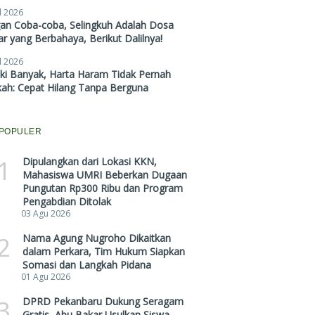
l 2026
gan Coba-coba, Selingkuh Adalah Dosa
r yang Berbahaya, Berikut Dalilnya!
l 2026
ki Banyak, Harta Haram Tidak Pernah
kah: Cepat Hilang Tanpa Berguna
POPULER
1
Dipulangkan dari Lokasi KKN,
Mahasiswa UMRI Beberkan Dugaan
Pungutan Rp300 Ribu dan Program
Pengabdian Ditolak
03 Agu 2026
2
Nama Agung Nugroho Dikaitkan
dalam Perkara, Tim Hukum Siapkan
Somasi dan Langkah Pidana
01 Agu 2026
3
DPRD Pekanbaru Dukung Seragam
Gratis, Abu Bakar Usulkan Siswa