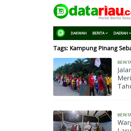
DAKWAH
BERITA
DAERAH
Tags: Kampung Pinang Seb
BERIT
Jala
Meri
Tah
BERIT
War
Lar