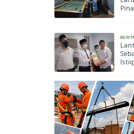
Pin
Lak
BERIT
Lan
Seba
Ist