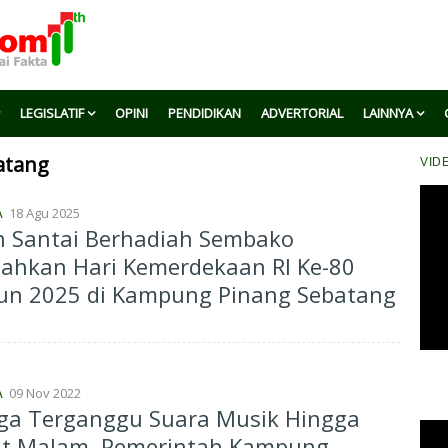
LEGISLATIF
OPINI
PENDIDIKAN
ADVERTORIAL
LAINNYA
atang
VID
18 Agu 2025
A
n Santai Berhadiah Sembako
ahkan Hari Kemerdekaan RI Ke-80
un 2025 di Kampung Pinang Sebatang
09 Nov 2022
A
ga Terganggu Suara Musik Hingga
ut Malam, Pemerintah Kampung