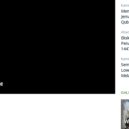
Kami
Men
Jema
Qub
Ahad
Eksk
Pen
1447
Kami
Sem
Lowo
Mel
GAL
Wakil Ketua DPRD Pekanbaru
Sosialisasikan Perda P4GN di
K