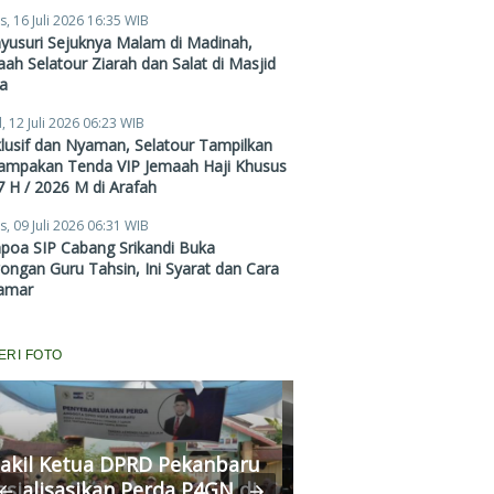
Zubair Hawaary, Harga
s, 16 Juli 2026 16:35 WIB
Mulai Rp38,4 Juta
yusuri Sejuknya Malam di Madinah,
ah Selatour Ziarah dan Salat di Masjid
a
, 12 Juli 2026 06:23 WIB
lusif dan Nyaman, Selatour Tampilkan
ampakan Tenda VIP Jemaah Haji Khusus
 H / 2026 M di Arafah
s, 09 Juli 2026 06:31 WIB
poa SIP Cabang Srikandi Buka
ngan Guru Tahsin, Ini Syarat dan Cara
amar
ERI FOTO
Komisi III DPRD Pekanbaru
Fasilitasi Mediasi Dugaan
ekerasan Murid di SDN 181,
DPRD Pekanbaru Sah