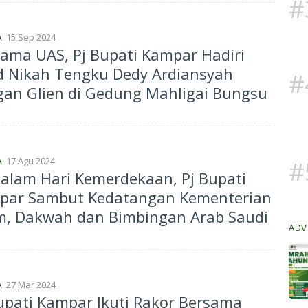
#
15 Sep 2024
A
ama UAS, Pj Bupati Kampar Hadiri
d Nikah Tengku Dedy Ardiansyah
#
an Glien di Gedung Mahligai Bungsu
17 Agu 2024
#
A
alam Hari Kemerdekaan, Pj Bupati
par Sambut Kedatangan Kementerian
m, Dakwah dan Bimbingan Arab Saudi
ADV
27 Mar 2024
A
upati Kampar Ikuti Rakor Bersama