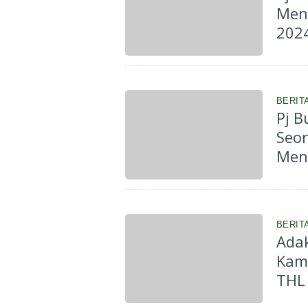
Mend
202
BERIT
Pj B
Seo
Men
BERIT
Adak
Kam
THL