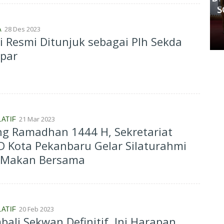
Kedua Pihak Mulai Sepakat
S
Damai
28 Des 2023
A
Senin, 11 Mei 2026 17:53 WIB
i Resmi Ditunjuk sebagai Plh Sekda
par
21 Mar 2023
LATIF
ng Ramadhan 1444 H, Sekretariat
 Kota Pekanbaru Gelar Silaturahmi
 Makan Bersama
20 Feb 2023
LATIF
ali Sekwan Definitif, Ini Harapan