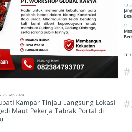
13 Ju
Jan
Besa
11 Ju
Mes
Ber
TER
#
25 Sep 2024
A
#
upati Kampar Tinjau Langsung Lokasi
edi Maut Pekerja Tabrak Portal di
bu