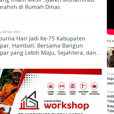
Ibrahim di Rumah Dinas
06 Feb 2025
A
purna Hari Jadi Ke-75 Kabupaten
PIL
par, Hambali: Bersama Bangun
ar yang Lebih Maju, Sejahtera, dan
aya Saing
17 Ju
Kupa
Meru
16 Ju
Ket
Tid
Biay
Tid