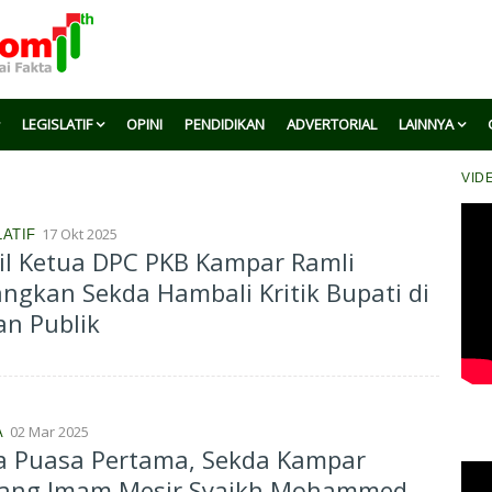
LEGISLATIF
OPINI
PENDIDIKAN
ADVERTORIAL
LAINNYA
VID
17 Okt 2025
LATIF
il Ketua DPC PKB Kampar Ramli
ngkan Sekda Hambali Kritik Bupati di
n Publik
02 Mar 2025
A
a Puasa Pertama, Sekda Kampar
ang Imam Mesir Syaikh Mohammed