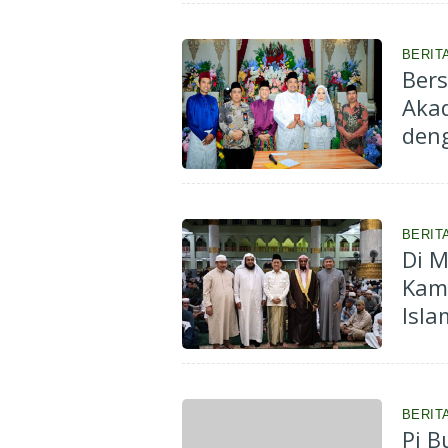
BERIT
Bers
Aka
deng
BERIT
Di M
Kam
Isla
BERIT
Pj B