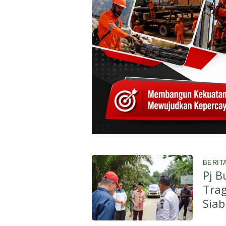
BERIT
Pj B
Trag
Sia