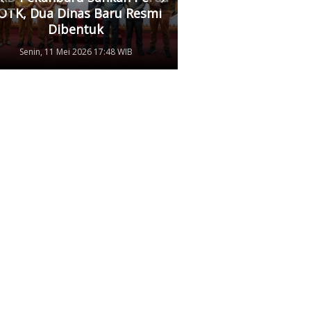
OTK, Dua Dinas Baru Resmi
Pertamina, Ungkap
Dibentuk
Antrean Panjang BB
Senin, 11 Mei 2026 17:48 WIB
Kamis, 07 Mei 2026 17