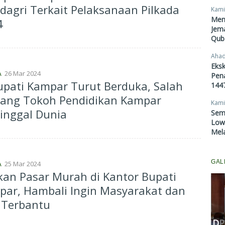
agri Terkait Pelaksanaan Pilkada
Kami
Men
4
Jema
Qub
Ahad
Eksk
26 Mar 2024
A
Pen
upati Kampar Turut Berduka, Salah
1447
rang Tokoh Pendidikan Kampar
Kami
inggal Dunia
Sem
Lowo
Mel
GAL
25 Mar 2024
A
an Pasar Murah di Kantor Bupati
par, Hambali Ingin Masyarakat dan
Komisi III DPRD Pekanbaru
 Terbantu
Fasilitasi Mediasi Dugaan
Kekerasan Murid di SDN 181,
DP