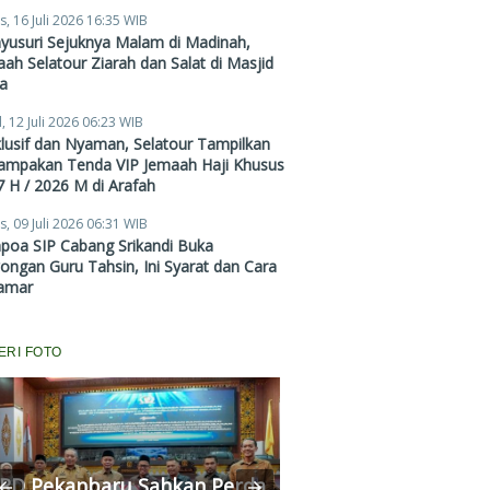
Zubair Hawaary, Harga
s, 16 Juli 2026 16:35 WIB
Mulai Rp38,4 Juta
yusuri Sejuknya Malam di Madinah,
ah Selatour Ziarah dan Salat di Masjid
a
, 12 Juli 2026 06:23 WIB
lusif dan Nyaman, Selatour Tampilkan
ampakan Tenda VIP Jemaah Haji Khusus
 H / 2026 M di Arafah
s, 09 Juli 2026 06:31 WIB
poa SIP Cabang Srikandi Buka
ngan Guru Tahsin, Ini Syarat dan Cara
amar
ERI FOTO
RD Pekanbaru Sahkan Perda
Komisi II Panggi