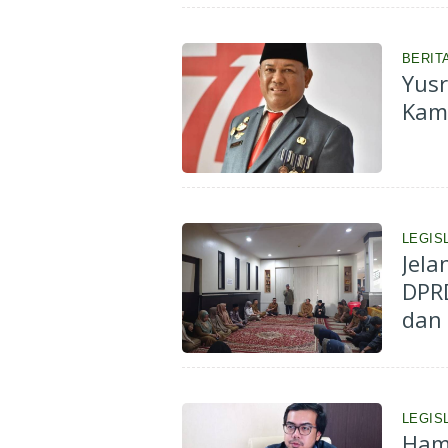
BERIT
Yusr
Kam
LEGIS
Jela
DPRD
dan
LEGIS
Hamb