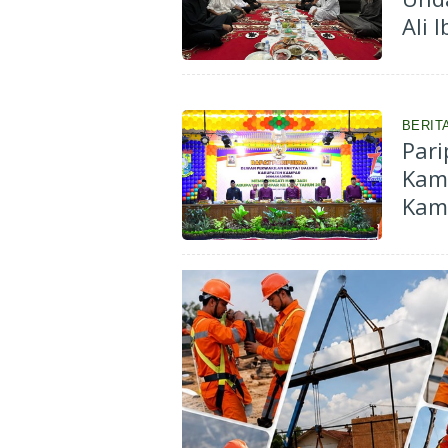
Ali 
BERIT
Pari
Kam
Kamp
Berd