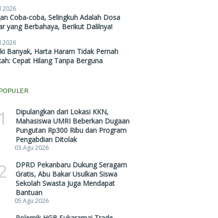
l 2026
gan Coba-coba, Selingkuh Adalah Dosa
r yang Berbahaya, Berikut Dalilnya!
l 2026
ki Banyak, Harta Haram Tidak Pernah
kah: Cepat Hilang Tanpa Berguna
POPULER
1
Dipulangkan dari Lokasi KKN,
Mahasiswa UMRI Beberkan Dugaan
Pungutan Rp300 Ribu dan Program
Pengabdian Ditolak
03 Agu 2026
2
DPRD Pekanbaru Dukung Seragam
Gratis, Abu Bakar Usulkan Siswa
Sekolah Swasta Juga Mendapat
Bantuan
05 Agu 2026
Polemik HGB Sukaramai Trade