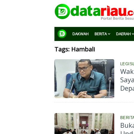
DAKWAH
BERITA
DAERAH
Tags: Hambali
LEGIS
Wak
Saya
Depa
BERIT
Buk
Und