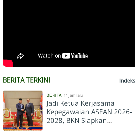
BERITA TERKINI
Indeks
11 jam lalu
BERITA
Jadi Ketua Kerjasama
Kepegawaian ASEAN 2026-
2028, BKN Siapkan
Indonesia Jadi Pusat
Kolaborasi ASN ASEAN