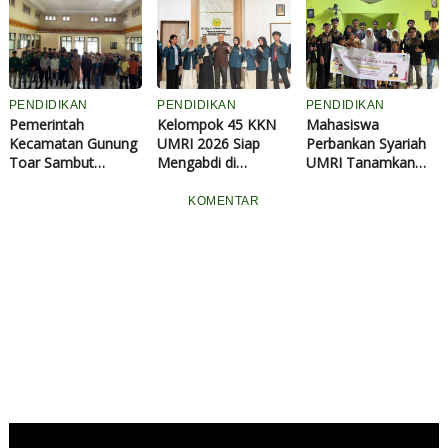
UMRI
Berseri Alam
Ribu dan Program
Lestari"
Pengabdian Ditolak
PENDIDIKAN
PENDIDIKAN
PENDIDIKAN
Pemerintah
Kelompok 45 KKN
Mahasiswa
Kecamatan Gunung
UMRI 2026 Siap
Perbankan Syariah
Toar Sambut
Mengabdi di
UMRI Tanamkan
Mahasiswa KKN
Kampung Rempak,
Semangat Bela
UMRI
Usung Program
Negara kepada
KOMENTAR
Pestisida Organik
Anak Panti Al-Akbar
dan Briket Ampas
Lewat Edukasi
Kopi
Disiplin