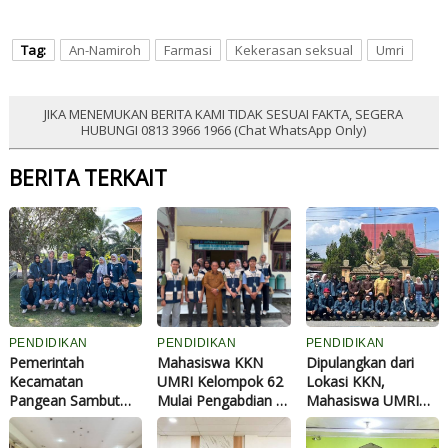
Tag:
An-Namiroh
Farmasi
Kekerasan seksual
Umri
JIKA MENEMUKAN BERITA KAMI TIDAK SESUAI FAKTA, SEGERA
HUBUNGI 0813 3966 1966 (Chat WhatsApp Only)
BERITA TERKAIT
PENDIDIKAN
PENDIDIKAN
PENDIDIKAN
Pemerintah
Mahasiswa KKN
Dipulangkan dari
Kecamatan
UMRI Kelompok 62
Lokasi KKN,
Pangean Sambut
Mulai Pengabdian di
Mahasiswa UMRI
Hangat Kehadiran
Desa Bunsur, Usung
Beberkan Dugaan
Mahasiswa KKN
Program "Bunsur
Pungutan Rp300