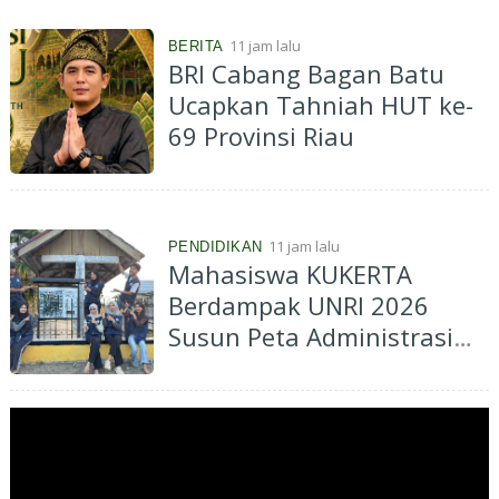
11 jam lalu
BERITA
BRI Cabang Bagan Batu
Ucapkan Tahniah HUT ke-
69 Provinsi Riau
11 jam lalu
PENDIDIKAN
Mahasiswa KUKERTA
Berdampak UNRI 2026
Susun Peta Administrasi
Kelurahan Muara Lembu
untuk Dukung Informasi
Spasial dan Perencanaan
Pembangunan