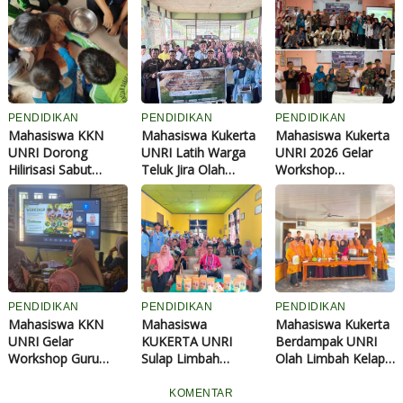
PENDIDIKAN
PENDIDIKAN
PENDIDIKAN
Mahasiswa KKN
Mahasiswa Kukerta
Mahasiswa Kukerta
UNRI Dorong
UNRI Latih Warga
UNRI 2026 Gelar
Hilirisasi Sabut
Teluk Jira Olah
Workshop
Kelapa Lewat
Sabut Kelapa
Ketahanan Pangan
Inovasi Cocopeat di
Menjadi Cocopeat
Mandiri, Kenalkan
Kelurahan Kempas
Bernilai Ekonomi
Budidaya Azolla dan
Jaya
POC Sabut Kelapa di
Tembilahan Hulu
PENDIDIKAN
PENDIDIKAN
PENDIDIKAN
Mahasiswa KKN
Mahasiswa
Mahasiswa Kukerta
UNRI Gelar
KUKERTA UNRI
Berdampak UNRI
Workshop Guru
Sulap Limbah
Olah Limbah Kelapa
Kreatif di Inhil,
Tempurung Kelapa
Menjadi Produk
Dorong Kelas Aktif
Jadi Air Fresh Bag
Bernilai Ekonomi di
KOMENTAR