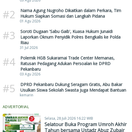
03 Agu 2026
#2
Nama Agung Nugroho Dikaitkan dalam Perkara, Tim
Hukum Siapkan Somasi dan Langkah Pidana
01 Agu 2026
#3
Soroti Dugaan 'Sabu Gaib', Kuasa Hukum Junaidi
Laporkan Oknum Penyidik Polres Bengkalis ke Polda
Riau
31 Jul 2026
#4
Polemik HGB Sukaramai Trade Center Memanas,
Ratusan Pedagang Adukan Persoalan ke DPRD
Pekanbaru
03 Agu 2026
#5
DPRD Pekanbaru Dukung Seragam Gratis, Abu Bakar
Usulkan Siswa Sekolah Swasta Juga Mendapat Bantuan
kemarin
ADVERTORIAL
Selasa, 28 Juli 2026 16:22 WIB
Selatour Buka Program Umroh Akhir
Tahun bersama Ustadz Abuz Zubair