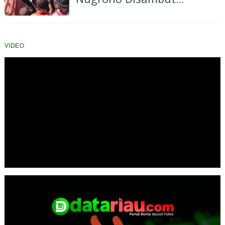
Antusias, Ringankan Beban
Ribuan Orangtua Murid di
Pekanbaru
VIDEO