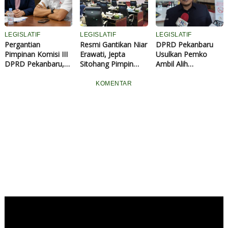
Dishub Siak
LEGISLATIF
LEGISLATIF
LEGISLATIF
Pergantian
Resmi Gantikan Niar
DPRD Pekanbaru
Pimpinan Komisi III
Erawati, Jepta
Usulkan Pemko
DPRD Pekanbaru,
Sitohang Pimpin
Ambil Alih
Demokrat: Ada
Komisi III DPRD
Pengelolaan Parkir:
Target yang Harus
Pekanbaru
Kontribusi PAD
KOMENTAR
Dituntaskan
Masih Minim