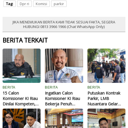
Tag:
Dpr ri
Komisi
parkir
JIKA MENEMUKAN BERITA KAMI TIDAK SESUAI FAKTA, SEGERA
HUBUNGI 0813 3966 1966 (Chat WhatsApp Only)
BERITA TERKAIT
BERITA
BERITA
BERITA
15 Calon
Ingatkan Calon
Putuskan Kontrak
Komisioner KI Riau
Komisioner KI Riau
Parkir, LMB
Dinilai Kompeten,
Bekerja Penuh
Nusantara Gelar
Zufra Irwan Minta
Waktu, Zufra Irwan:
Aksi Damai atas
DPRD Profesional
Jangan Ada Kerja
Dugaan
Sambilan
Penyalahgunaan
Wewenang di