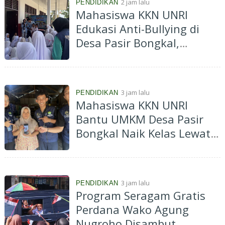
2 jam lalu
PENDIDIKAN
Mahasiswa KKN UNRI
Edukasi Anti-Bullying di
Desa Pasir Bongkal,
Tanamkan Karakter Peduli
dan Saling Menghargai
Sejak Dini
3 jam lalu
PENDIDIKAN
Mahasiswa KKN UNRI
Bantu UMKM Desa Pasir
Bongkal Naik Kelas Lewat
Program Go Digital
3 jam lalu
PENDIDIKAN
Program Seragam Gratis
Perdana Wako Agung
Nugroho Disambut