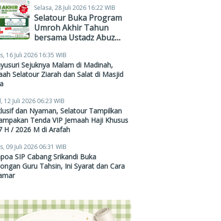
Selasa, 28 Juli 2026 16:22 WIB
Selatour Buka Program
Umroh Akhir Tahun
bersama Ustadz Abuz
Zubair Hawaary, Harga
s, 16 Juli 2026 16:35 WIB
Mulai Rp38,4 Juta
yusuri Sejuknya Malam di Madinah,
ah Selatour Ziarah dan Salat di Masjid
a
, 12 Juli 2026 06:23 WIB
lusif dan Nyaman, Selatour Tampilkan
ampakan Tenda VIP Jemaah Haji Khusus
 H / 2026 M di Arafah
s, 09 Juli 2026 06:31 WIB
poa SIP Cabang Srikandi Buka
ngan Guru Tahsin, Ini Syarat dan Cara
amar