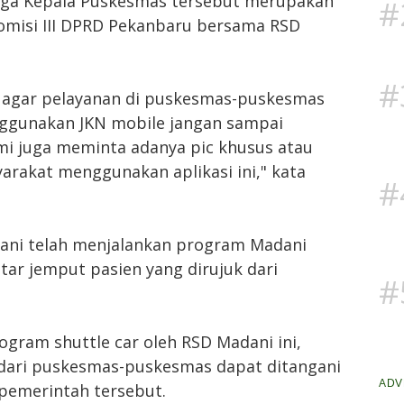
uga Kepala Puskesmas tersebut merupakan
#
 Komisi III DPRD Pekanbaru bersama RSD
#
es agar pelayanan di puskesmas-puskesmas
nggunakan JKN mobile jangan sampai
i juga meminta adanya pic khusus atau
akat menggunakan aplikasi ini," kata
#
ani telah menjalankan program Madani
tar jemput pasien yang dirujuk dari
#
gram shuttle car oleh RSD Madani ini,
k dari puskesmas-puskesmas dapat ditangani
ADV
 pemerintah tersebut.