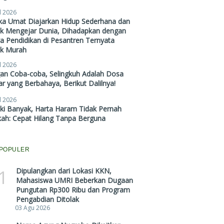
l 2026
ika Umat Diajarkan Hidup Sederhana dan
ak Mengejar Dunia, Dihadapkan dengan
a Pendidikan di Pesantren Ternyata
ak Murah
l 2026
gan Coba-coba, Selingkuh Adalah Dosa
r yang Berbahaya, Berikut Dalilnya!
l 2026
ki Banyak, Harta Haram Tidak Pernah
kah: Cepat Hilang Tanpa Berguna
POPULER
1
Dipulangkan dari Lokasi KKN,
Mahasiswa UMRI Beberkan Dugaan
Pungutan Rp300 Ribu dan Program
Pengabdian Ditolak
03 Agu 2026