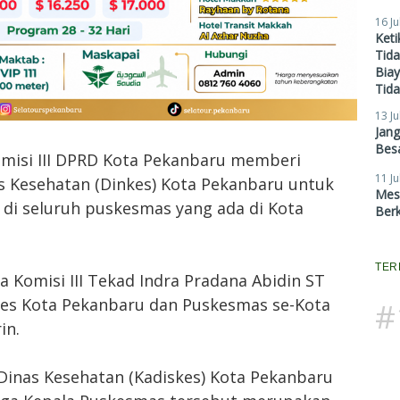
16 Ju
Ket
Tid
Biay
Tid
13 Ju
Jan
Besa
omisi III DPRD Kota Pekanbaru memberi
11 Ju
 Kesehatan (Dinkes) Kota Pekanbaru untuk
Mes
 di seluruh puskesmas yang ada di Kota
Ber
TER
a Komisi III Tekad Indra Pradana Abidin ST
es Kota Pekanbaru dan Puskesmas se-Kota
#
in.
Dinas Kesehatan (Kadiskes) Kota Pekanbaru