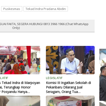
Puskesmas
Tekad Indra Pradana Abidin
SUAI FAKTA, SEGERA HUBUNGI 0813 3966 1966 (Chat WhatsApp
Only)
LATIF
LEGISLATIF
 Tekad Indra di Marpoyan
Komisi III Ingatkan Sekolah di
i, Terungkap Honor
Pekanbaru Dilarang Jual
r Posyandu Hanya
Seragam, Orang Tua
.000 per Bulan
Dibebaskan Membeli di Luar