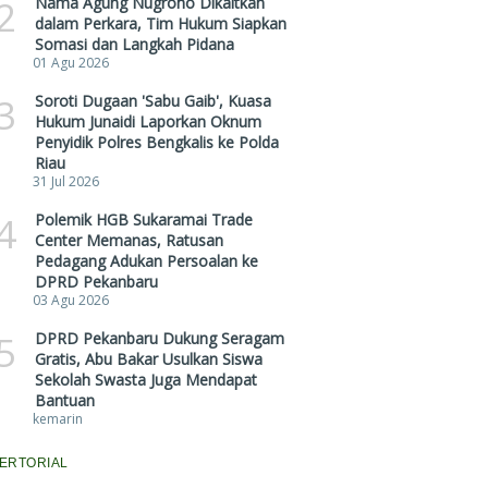
2
Nama Agung Nugroho Dikaitkan
dalam Perkara, Tim Hukum Siapkan
Somasi dan Langkah Pidana
01 Agu 2026
3
Soroti Dugaan 'Sabu Gaib', Kuasa
Hukum Junaidi Laporkan Oknum
Penyidik Polres Bengkalis ke Polda
Riau
31 Jul 2026
4
Polemik HGB Sukaramai Trade
Center Memanas, Ratusan
Pedagang Adukan Persoalan ke
DPRD Pekanbaru
03 Agu 2026
5
DPRD Pekanbaru Dukung Seragam
Gratis, Abu Bakar Usulkan Siswa
Sekolah Swasta Juga Mendapat
Bantuan
kemarin
ERTORIAL