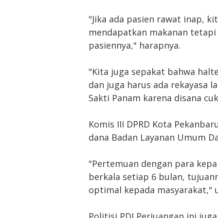
"Jika ada pasien rawat inap, k
mendapatkan makanan tetapi d
pasiennya," harapnya.
"Kita juga sepakat bahwa halt
dan juga harus ada rekayasa lal
Sakti Panam karena disana cu
Komis III DPRD Kota Pekanbar
dana Badan Layanan Umum Dae
"Pertemuan dengan para kepal
berkala setiap 6 bulan, tujua
optimal kepada masyarakat," u
Politisi PDI Perjuangan ini j