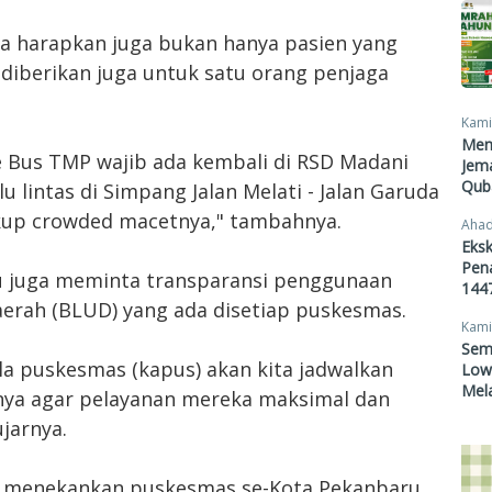
ita harapkan juga bukan hanya pasien yang
iberikan juga untuk satu orang penjaga
Kami
Men
e Bus TMP wajib ada kembali di RSD Madani
Jema
Qub
u lintas di Simpang Jalan Melati - Jalan Garuda
kup crowded macetnya," tambahnya.
Ahad
Eksk
Pen
u juga meminta transparansi penggunaan
1447
rah (BLUD) yang ada disetiap puskesmas.
Kami
Sem
a puskesmas (kapus) akan kita jadwalkan
Lowo
Mel
nnya agar pelayanan mereka maksimal dan
jarnya.
uga menekankan puskesmas se-Kota Pekanbaru