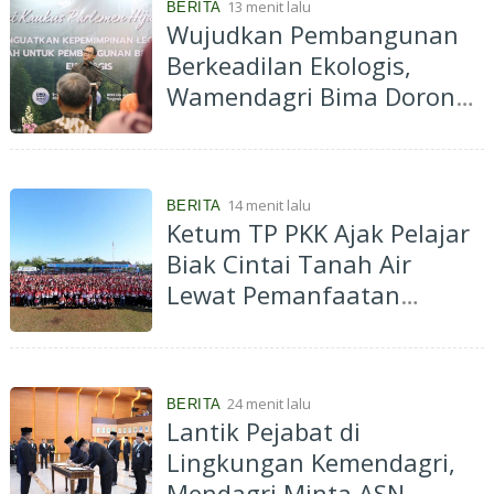
13 menit lalu
BERITA
Wujudkan Pembangunan
Berkeadilan Ekologis,
Wamendagri Bima Dorong
Legislator Daerah Perkuat
Kepemimpinan
14 menit lalu
BERITA
Ketum TP PKK Ajak Pelajar
Biak Cintai Tanah Air
Lewat Pemanfaatan
Potensi Wisata Bahari
24 menit lalu
BERITA
Lantik Pejabat di
Lingkungan Kemendagri,
Mendagri Minta ASN