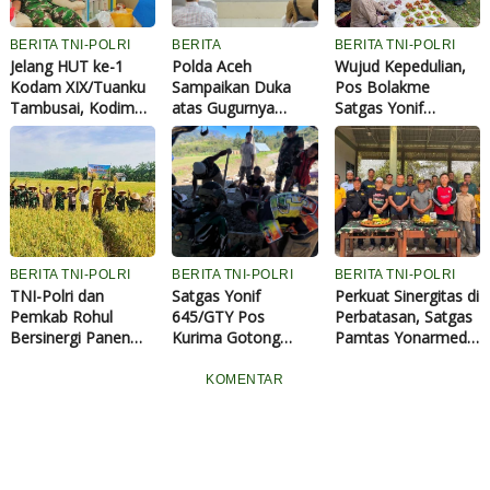
BERITA TNI-POLRI
BERITA
BERITA TNI-POLRI
Jelang HUT ke-1
Polda Aceh
Wujud Kepedulian,
Kodam XIX/Tuanku
Sampaikan Duka
Pos Bolakme
Tambusai, Kodim
atas Gugurnya
Satgas Yonif
0313/KPR Gelar
Anggota POM TNI
645/GTY Borong
Donor Darah
AD saat Bantu
Hasil Kebun Warga
Penangkapan
Bandar Narkoba di
Bireuen
BERITA TNI-POLRI
BERITA TNI-POLRI
BERITA TNI-POLRI
TNI-Polri dan
Satgas Yonif
Perkuat Sinergitas di
Pemkab Rohul
645/GTY Pos
Perbatasan, Satgas
Bersinergi Panen
Kurima Gotong
Pamtas Yonarmed
Raya Padi, Perkuat
Royong Untuk
13/Nanggala Gelar
Ketahanan Pangan
Pembangunan
Olahraga Bersama
KOMENTAR
Nasional
Klasis di Tanah
dan Syukuran HUT
Papua
Ke-64