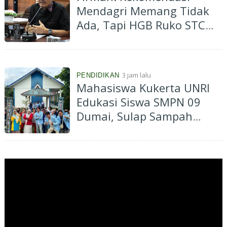
Mendagri Memang Tidak
Ada, Tapi HGB Ruko STC
Memang Tidak Boleh
Diperpanjang!
3 jam lalu
PENDIDIKAN
Mahasiswa Kukerta UNRI
Edukasi Siswa SMPN 09
Dumai, Sulap Sampah
Plastik Jadi Taman Ecobrick