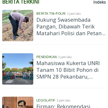
BERITA TERKINI
Indeks
3 jam lalu
BERITA TNI-POLRI
Dukung Swasembada
Pangan, Dibawah Terik
Matahari Polisi dan Petani
Tanam Jagung di Ponpes
Abu Huroiroh
3 jam lalu
PENDIDIKAN
Mahasiswa Kukerta UNRI
Tanam 10 Bibit Pohon di
SMPN 28 Pekanbaru,
Dorong Konsep Green
School
3 jam lalu
LEGISLATIF
Firman: Rekomendasi