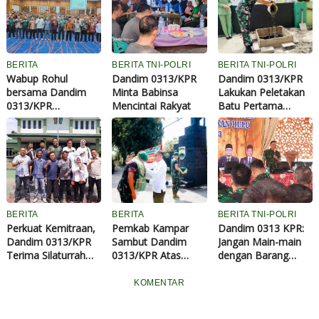
BERITA
BERITA TNI-POLRI
BERITA TNI-POLRI
Wabup Rohul
Dandim 0313/KPR
Dandim 0313/KPR
bersama Dandim
Minta Babinsa
Lakukan Peletakan
0313/KPR
Mencintai Rakyat
Batu Pertama
Sosialisasi
Renovasi
Pembentukan
Perumahan dan
Koperasi Desa
Santuni Anak Yatim
Merah Putih
BERITA
BERITA
BERITA TNI-POLRI
Perkuat Kemitraan,
Pemkab Kampar
Dandim 0313 KPR:
Dandim 0313/KPR
Sambut Dandim
Jangan Main-main
Terima Silaturrahmi
0313/KPR Atas
dengan Barang
dan Audiensi PWI
Prestasi dalam
Haram Narkoba
Kampar
TMMD Ke-121 di
KOMENTAR
Desa Tanjung Belit
Selatan