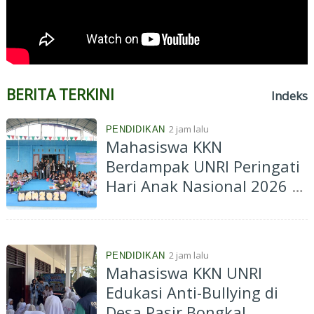
BERITA TERKINI
Indeks
2 jam lalu
PENDIDIKAN
Mahasiswa KKN
Berdampak UNRI Peringati
Hari Anak Nasional 2026 di
Batu Papan, Edukasi
Perlindungan Anak hingga
Cegah Kenakalan Remaja
2 jam lalu
PENDIDIKAN
Mahasiswa KKN UNRI
Edukasi Anti-Bullying di
Desa Pasir Bongkal,