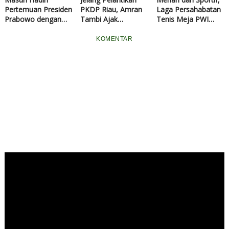
Pertemuan Presiden
PKDP Riau, Amran
Laga Persahabatan
Prabowo dengan
Tambi Ajak
Tenis Meja PWI
Seluruh Ketua
Perantau Bersatu
Riau Pererat
KADIN Indonesia
Bangun Daerah
Hubungan dengan
KOMENTAR
Mitra