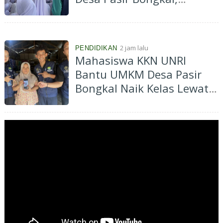
Tanamkan Karakter Peduli
dan Saling Menghargai
Sejak Dini
2 jam lalu
PENDIDIKAN
Mahasiswa KKN UNRI
Bantu UMKM Desa Pasir
Bongkal Naik Kelas Lewat
Program Go Digital