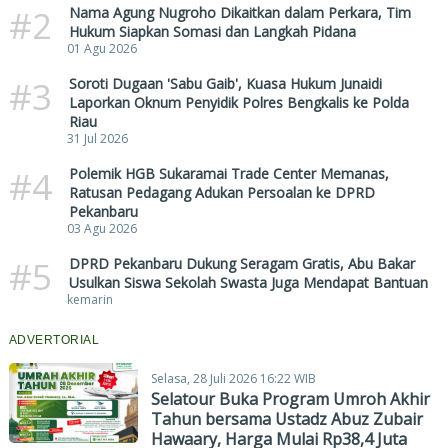
#2
Nama Agung Nugroho Dikaitkan dalam Perkara, Tim
Hukum Siapkan Somasi dan Langkah Pidana
01 Agu 2026
#3
Soroti Dugaan 'Sabu Gaib', Kuasa Hukum Junaidi
Laporkan Oknum Penyidik Polres Bengkalis ke Polda
Riau
31 Jul 2026
#4
Polemik HGB Sukaramai Trade Center Memanas,
Ratusan Pedagang Adukan Persoalan ke DPRD
Pekanbaru
03 Agu 2026
#5
DPRD Pekanbaru Dukung Seragam Gratis, Abu Bakar
Usulkan Siswa Sekolah Swasta Juga Mendapat Bantuan
kemarin
ADVERTORIAL
Selasa, 28 Juli 2026 16:22 WIB
Selatour Buka Program Umroh Akhir
Tahun bersama Ustadz Abuz Zubair
Hawaary, Harga Mulai Rp38,4 Juta