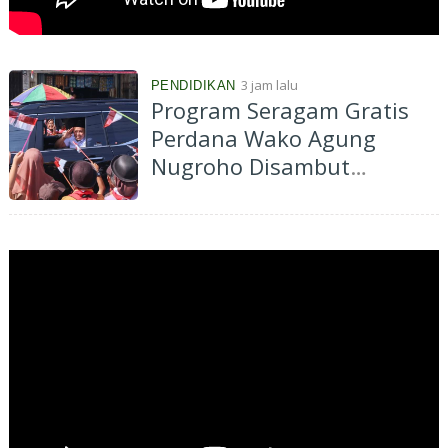
3 jam lalu
PENDIDIKAN
Program Seragam Gratis
Perdana Wako Agung
Nugroho Disambut
Antusias, Ringankan Beban
Ribuan Orangtua Murid di
Pekanbaru