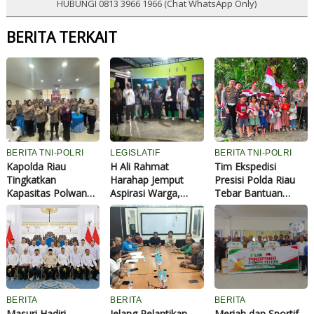
HUBUNGI 0813 3966 1966 (Chat WhatsApp Only)
BERITA TERKAIT
BERITA TNI-POLRI
LEGISLATIF
BERITA TNI-POLRI
Kapolda Riau
H Ali Rahmat
Tim Ekspedisi
Tingkatkan
Harahap Jemput
Presisi Polda Riau
Kapasitas Polwan
Aspirasi Warga,
Tebar Bantuan
Lewat Pelatihan
Berbagai Keluhan
hingga Tanam 180
Public Speaking, 70
Kampung
Pohon di Kampung
Personel Dibekali
Mengemuka Saat
Suku Talang Mamak
Kemampuan
Reses
Inhu
Komunikasi
Profesional
BERITA
BERITA
BERITA
Masuri Hadiri
Jelang Pelantikan
Meriah dan Sportif,