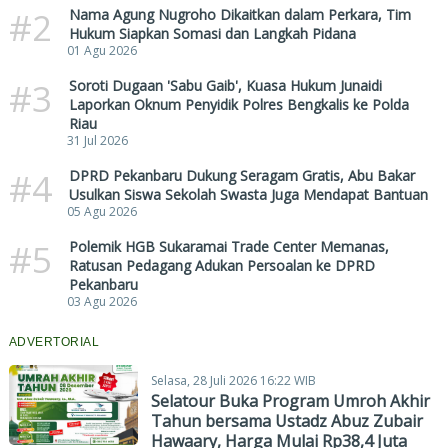
#2
Nama Agung Nugroho Dikaitkan dalam Perkara, Tim
Hukum Siapkan Somasi dan Langkah Pidana
01 Agu 2026
#3
Soroti Dugaan 'Sabu Gaib', Kuasa Hukum Junaidi
Laporkan Oknum Penyidik Polres Bengkalis ke Polda
Riau
31 Jul 2026
#4
DPRD Pekanbaru Dukung Seragam Gratis, Abu Bakar
Usulkan Siswa Sekolah Swasta Juga Mendapat Bantuan
05 Agu 2026
#5
Polemik HGB Sukaramai Trade Center Memanas,
Ratusan Pedagang Adukan Persoalan ke DPRD
Pekanbaru
03 Agu 2026
ADVERTORIAL
Selasa, 28 Juli 2026 16:22 WIB
Selatour Buka Program Umroh Akhir
Tahun bersama Ustadz Abuz Zubair
Hawaary, Harga Mulai Rp38,4 Juta