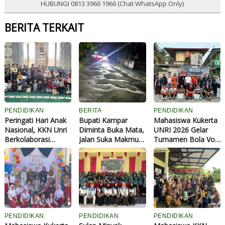
HUBUNGI 0813 3966 1966 (Chat WhatsApp Only)
BERITA TERKAIT
PENDIDIKAN
BERITA
PENDIDIKAN
Peringati Hari Anak
Bupati Kampar
Mahasiswa Kukerta
Nasional, KKN Unri
Diminta Buka Mata,
UNRI 2026 Gelar
Berkolaborasi
Jalan Suka Makmur
Turnamen Bola Voli
dengan KKN Imam
di Depan Kantor
Antar-RW, Pererat
Syafi'i Gelar
Desa Tarai Bangun
Silaturahmi Warga
Perlombaan
Belum Pernah
Desa Empat Balai
Edukatif di Desa
Diaspal, 4.500 Jiwa
Binuang
Setiap Hari Melewati
Jalan Rusak
PENDIDIKAN
PENDIDIKAN
PENDIDIKAN