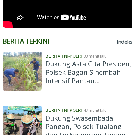
BERITA TERKINI
Indeks
33 menit lalu
BERITA TNI-POLRI
Dukung Asta Cita Presiden,
Polsek Bagan Sinembah
Intensif Pantau
Pertumbuhan Jagung
Program Ketahanan
Pangan
47 menit lalu
BERITA TNI-POLRI
Dukung Swasembada
Pangan, Polsek Tualang
dan Forkopimcam Tanam