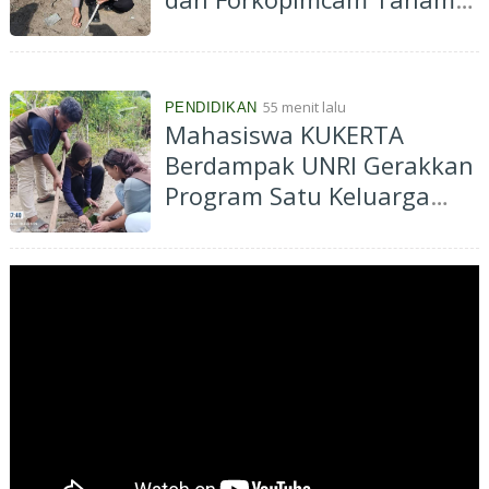
Jagung Kuartal III di Ponpes
Abu Huroiroh
55 menit lalu
PENDIDIKAN
Mahasiswa KUKERTA
Berdampak UNRI Gerakkan
Program Satu Keluarga
Satu Pohon di Desa Kiab
Jaya