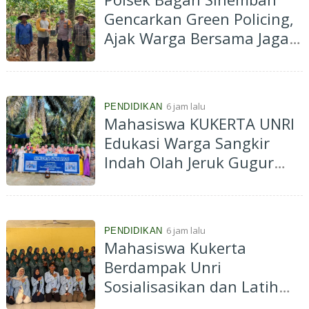
Gencarkan Green Policing,
Ajak Warga Bersama Jaga
Kelestarian Lingkungan
6 jam lalu
PENDIDIKAN
Mahasiswa KUKERTA UNRI
Edukasi Warga Sangkir
Indah Olah Jeruk Gugur
Jadi Eco Enzyme
6 jam lalu
PENDIDIKAN
Mahasiswa Kukerta
Berdampak Unri
Sosialisasikan dan Latih
Ibu-Ibu PKK Desa Pantai