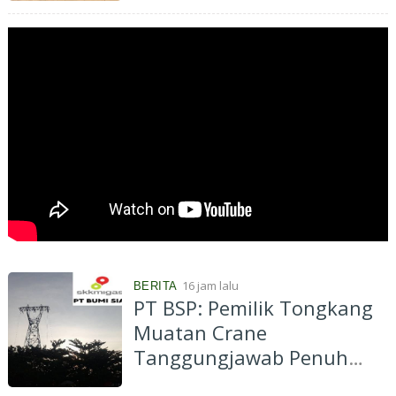
Cermin Membuat
Kombucha
16 jam lalu
BERITA
PT BSP: Pemilik Tongkang
Muatan Crane
Tanggungjawab Penuh
atas Pergantian Material...