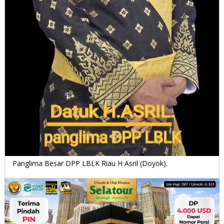
Panglima Besar DPP LBLK Riau H Asril (Doyok).