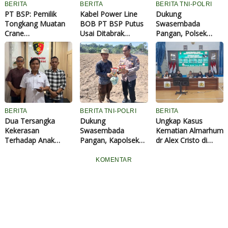
BERITA
BERITA
BERITA TNI-POLRI
PT BSP: Pemilik
Kabel Power Line
Dukung
Tongkang Muatan
BOB PT BSP Putus
Swasembada
Crane
Usai Ditabrak
Pangan, Polsek
Tanggungjawab
Tongkang Muatan
Tualang dan
Penuh atas
Crane di Aliran
Forkopimcam
Pergantian
Sungai Siak
Tanam Jagung
Material...
Perawang
Kuartal III di Ponpes
Abu Huroiroh
BERITA
BERITA TNI-POLRI
BERITA
Dua Tersangka
Dukung
Ungkap Kasus
Kekerasan
Swasembada
Kematian Almarhum
Terhadap Anak
Pangan, Kapolsek
dr Alex Cristo di
Bawah Umur di Siak
Tualang Serahkan
Siak, Polisi
Diamankan Polisi
Bibit Jagung Pipil
Nyatakan Meninggal
KOMENTAR
Kepada Ponpes Abu
Atas Perbuatan
Huroiroh
Sendiri