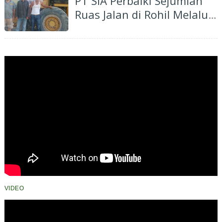
PT SIA Perbaiki Sejumlah
Ruas Jalan di Rohil Melalui
Dana CSR
VIDEO