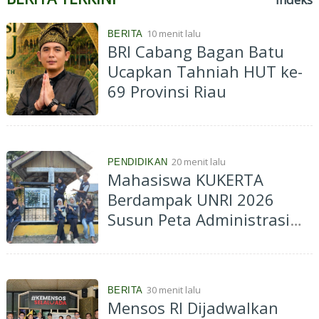
10 menit lalu
BERITA
BRI Cabang Bagan Batu
Ucapkan Tahniah HUT ke-
69 Provinsi Riau
20 menit lalu
PENDIDIKAN
Mahasiswa KUKERTA
Berdampak UNRI 2026
Susun Peta Administrasi
Kelurahan Muara Lembu
untuk Dukung Informasi
Spasial dan Perencanaan
30 menit lalu
BERITA
Pembangunan
Mensos RI Dijadwalkan