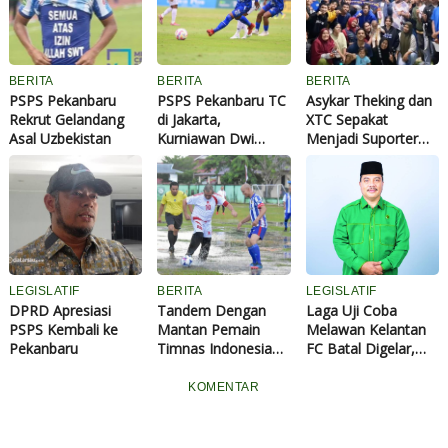
BERITA
BERITA
BERITA
PSPS Pekanbaru
PSPS Pekanbaru TC
Asykar Theking dan
Rekrut Gelandang
di Jakarta,
XTC Sepakat
Asal Uzbekistan
Kurniawan Dwi
Menjadi Suporter
Yulianto Dirumorkan
Profesional PSPS vs
Menjadi Pelatih
PERSIKAB
Baru
LEGISLATIF
BERITA
LEGISLATIF
DPRD Apresiasi
Tandem Dengan
Laga Uji Coba
PSPS Kembali ke
Mantan Pemain
Melawan Kelantan
Pekanbaru
Timnas Indonesia
FC Batal Digelar,
Peri Sandria, Pj
DPRD Pekanbaru
Bupati Kampar
Berharap
KOMENTAR
Bobol Gawang
Manajemen PSPS
Fance Harianto
Riau Beri Penjelasan
Kepada Para