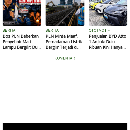
Nasional
Carikan Solusi
BERITA
BERITA
OTOTMOTIF
Bos PLN Beberkan
PLN Minta Maaf,
Penjualan BYD Atto
Penyebab Mati
Pemadaman Listrik
1 Anjlok: Dulu
Lampu Bergilir: Dua
Bergilir Terjadi di
Ribuan Kini Hanya
Pembangkit Alami
Sejumlah Wilayah
Terjual 26 unit
Gangguan
Jawa Akibat
KOMENTAR
Pasokan Batu Bara
Terganggu