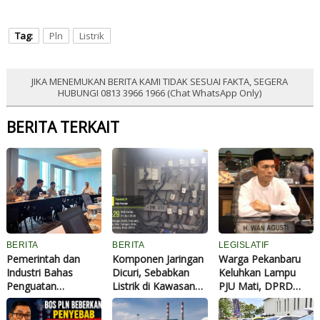
Tag:
Pln
Listrik
JIKA MENEMUKAN BERITA KAMI TIDAK SESUAI FAKTA, SEGERA
HUBUNGI 0813 3966 1966 (Chat WhatsApp Only)
BERITA TERKAIT
BERITA
BERITA
LEGISLATIF
Pemerintah dan
Komponen Jaringan
Warga Pekanbaru
Industri Bahas
Dicuri, Sebabkan
Keluhkan Lampu
Penguatan
Listrik di Kawasan
PJU Mati, DPRD
Ekosistem
Panam Sempat
Minta PLN dan
Kendaraan Listrik
Padam
Dishub Segera