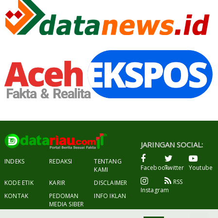
JARINGAN SOCIAL:
INDEKS
REDAKSI
TENTANG
Facebook
Twitter
Youtube
KAMI
RSS
KODE ETIK
KARIR
DISCLAIMER
Instagram
KONTAK
PEDOMAN
INFO IKLAN
MEDIA SIBER