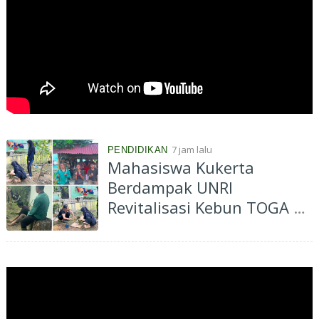
7 jam lalu
PENDIDIKAN
Mahasiswa Kukerta
Berdampak UNRI
Revitalisasi Kebun TOGA di
Bagan Besar Timur,
Dorong Pemanfaatan
Tanaman Obat Keluarga