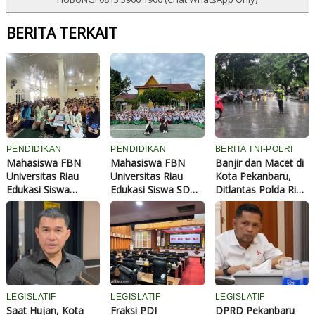
BERITA TERKAIT
PENDIDIKAN
PENDIDIKAN
BERITA TNI-POLRI
Mahasiswa FBN
Mahasiswa FBN
Banjir dan Macet di
Universitas Riau
Universitas Riau
Kota Pekanbaru,
Edukasi Siswa
Edukasi Siswa SDN
Ditlantas Polda Riau
SMPN 25
169 Pekanbaru
Sigap Urai
Pekanbaru Bijak
Kenali Area Pribadi
Kemacetan di Jam
Bermedia Digital
dan Lindungi Diri
Sibuk
Sejak Dini
LEGISLATIF
LEGISLATIF
LEGISLATIF
Saat Hujan, Kota
Fraksi PDI
DPRD Pekanbaru