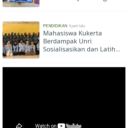
Jadi Eco Enzyme
9 jam lalu
PENDIDIKAN
Mahasiswa Kukerta
Berdampak Unri
Sosialisasikan dan Latih
Ibu-Ibu PKK Desa Pantai
Cermin Membuat
Kombucha