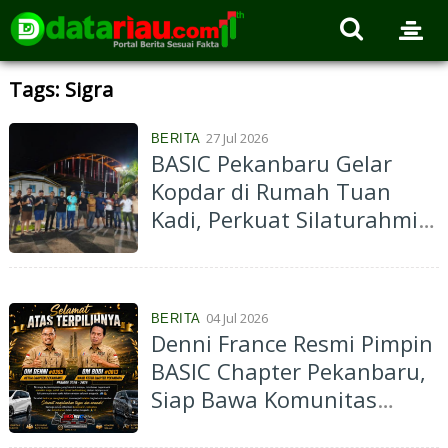
Tags: Sigra
27 Jul 2026
BERITA
BASIC Pekanbaru Gelar
Kopdar di Rumah Tuan
Kadi, Perkuat Silaturahmi
Sambil Dukung Wisata
Cagar Budaya
04 Jul 2026
BERITA
Denni France Resmi Pimpin
BASIC Chapter Pekanbaru,
Siap Bawa Komunitas
Lebih Solid dan Berdampak