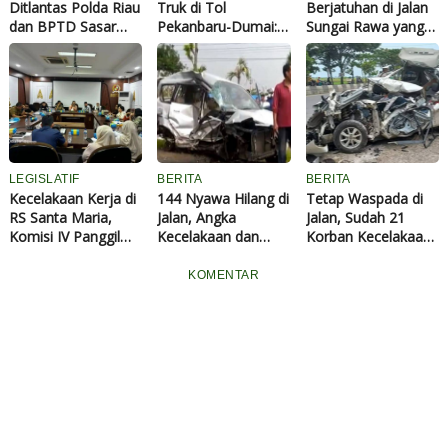
Ditlantas Polda Riau
Truk di Tol
Berjatuhan di Jalan
dan BPTD Sasar
Pekanbaru-Dumai: 2
Sungai Rawa yang
Angkutan Barang,
Meninggal 16 Luka
Rusak Parah, Warga
Cegah ODOL dan
Desak PT EPE Ikut
Tekan Angka
Bertanggung Jawab
Kecelakaan
LEGISLATIF
BERITA
BERITA
Kecelakaan Kerja di
144 Nyawa Hilang di
Tetap Waspada di
RS Santa Maria,
Jalan, Angka
Jalan, Sudah 21
Komisi IV Panggil
Kecelakaan dan
Korban Kecelakaan
Rapat Manajemen
Korban Jiwa Mudik
Meninggal Dunia
dan Jadwalkan
Lebaran 2026
Saat Mudik Lebaran
KOMENTAR
Kunjungan
Diklaim Menurun
2026
Lapangan