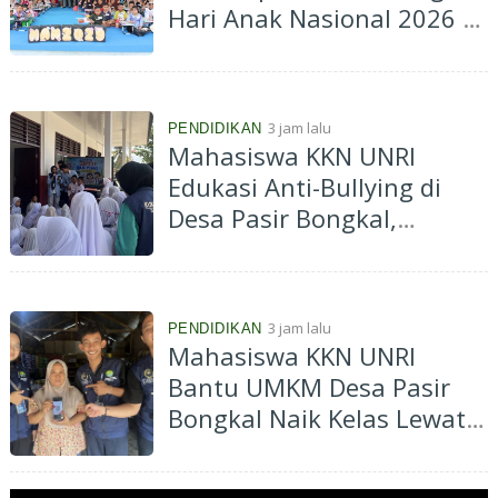
Hari Anak Nasional 2026 di
Batu Papan, Edukasi
Perlindungan Anak hingga
Cegah Kenakalan Remaja
3 jam lalu
PENDIDIKAN
Mahasiswa KKN UNRI
Edukasi Anti-Bullying di
Desa Pasir Bongkal,
Tanamkan Karakter Peduli
dan Saling Menghargai
Sejak Dini
3 jam lalu
PENDIDIKAN
Mahasiswa KKN UNRI
Bantu UMKM Desa Pasir
Bongkal Naik Kelas Lewat
Program Go Digital