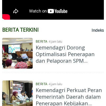
BERITA TERKINI
Indeks
4 jam lalu
BERITA
Kemendagri Dorong
Optimalisasi Penerapan
dan Pelaporan SPM
Kabupaten Hulu Sungai
Selatan Tahun 2026
4 jam lalu
BERITA
Kemendagri Perkuat Peran
Pemerintah Daerah dalam
Penerapan Kebijakan