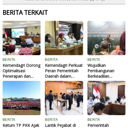
BERITA TERKAIT
BERITA
BERITA
BERITA
Kemendagri Dorong
Kemendagri Perkuat
Wujudkan
Optimalisasi
Peran Pemerintah
Pembangunan
Penerapan dan
Daerah dalam
Berkeadilan
Pelaporan SPM
Penerapan
Ekologis,
Kabupaten Hulu
Kebijakan
Wamendagri Bima
Sungai Selatan
Penyelenggaraan
Dorong Legislator
Tahun 2026
Transmigrasi
Daerah Perkuat
Kepemimpinan
BERITA
BERITA
BERITA
Ketum TP PKK Ajak
Lantik Pejabat di
Pemerintah