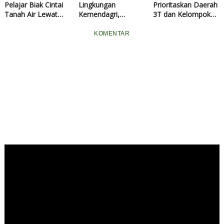
Pelajar Biak Cintai
Lingkungan
Prioritaskan Daerah
Tanah Air Lewat
Kemendagri,
3T dan Kelompok
Pemanfaatan
Mendagri Minta
Sasaran Prioritas
Potensi Wisata
ASN Tingkatkan
pada Rakortas
KOMENTAR
Bahari
Kinerja
Penguatan Program
MBG