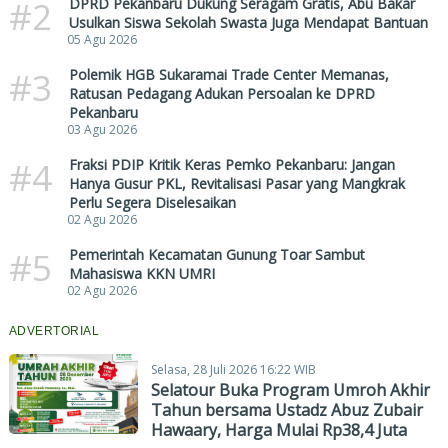
#2
DPRD Pekanbaru Dukung Seragam Gratis, Abu Bakar
Usulkan Siswa Sekolah Swasta Juga Mendapat Bantuan
05 Agu 2026
#3
Polemik HGB Sukaramai Trade Center Memanas,
Ratusan Pedagang Adukan Persoalan ke DPRD
Pekanbaru
03 Agu 2026
#4
Fraksi PDIP Kritik Keras Pemko Pekanbaru: Jangan
Hanya Gusur PKL, Revitalisasi Pasar yang Mangkrak
Perlu Segera Diselesaikan
02 Agu 2026
#5
Pemerintah Kecamatan Gunung Toar Sambut
Mahasiswa KKN UMRI
02 Agu 2026
ADVERTORIAL
Selasa, 28 Juli 2026 16:22 WIB
Selatour Buka Program Umroh Akhir
Tahun bersama Ustadz Abuz Zubair
Hawaary, Harga Mulai Rp38,4 Juta