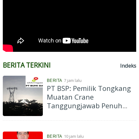
BERITA TERKINI
Indeks
7 jam lalu
BERITA
PT BSP: Pemilik Tongkang
Muatan Crane
Tanggungjawab Penuh
atas Pergantian Material...
10 jam lalu
BERITA