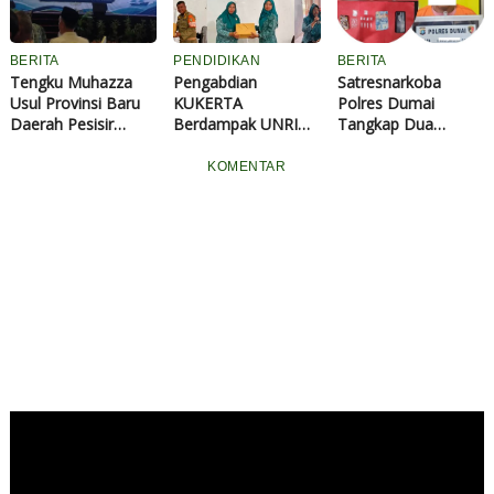
ke Perguruan Tinggi
Pendampingan
Pembuatan QRIS
BERITA
PENDIDIKAN
BERITA
Tengku Muhazza
Pengabdian
Satresnarkoba
Usul Provinsi Baru
KUKERTA
Polres Dumai
Daerah Pesisir
Berdampak UNRI
Tangkap Dua
dengan Nama
Dorong Literasi
Pengedar Sabu di
Provinsi Siak
Digital dan
Sungai Sembilan,
KOMENTAR
Indrapura
Pengolahan Hasil
Sita 9 Paket
Perikanan Berbasis
Narkotika
Digital Marketing