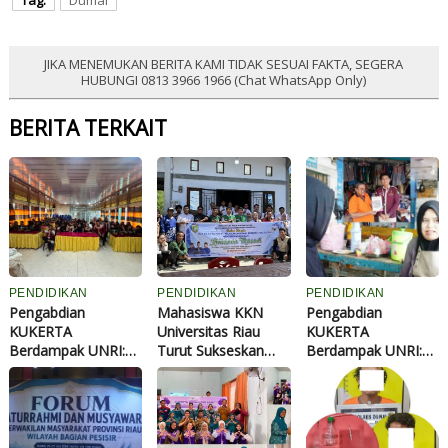
Tag:
Dumai
JIKA MENEMUKAN BERITA KAMI TIDAK SESUAI FAKTA, SEGERA
HUBUNGI 0813 3966 1966 (Chat WhatsApp Only)
BERITA TERKAIT
PENDIDIKAN
PENDIDIKAN
PENDIDIKAN
Pengabdian
Mahasiswa KKN
Pengabdian
KUKERTA
Universitas Riau
KUKERTA
Berdampak UNRI:
Turut Sukseskan
Berdampak UNRI:
KUKERTA UNRI
Sunatan Massal
Mahasiswa Kukerta
2026, Dorong
HUT ke-13 PT
UNRI Dorong
Motivasi Siswa SMK
Pelabuhan Dumai
Digitalisasi UMKM
Negeri 2 Dumai
Berseri
Kelurahan
Melanjutkan Studi
Laksamana Melalui