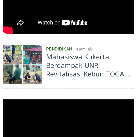
14 jam lalu
PENDIDIKAN
Mahasiswa Kukerta
Berdampak UNRI
Revitalisasi Kebun TOGA di
Bagan Besar Timur,
Dorong Pemanfaatan
Tanaman Obat Keluarga