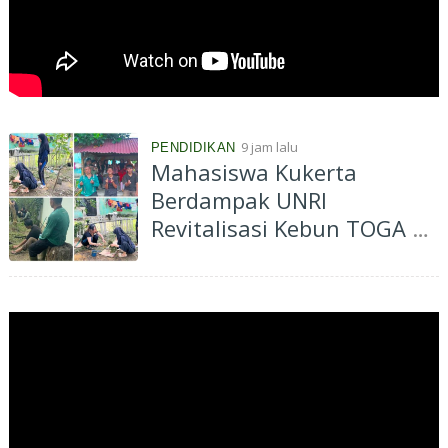
9 jam lalu
PENDIDIKAN
Mahasiswa Kukerta
Berdampak UNRI
Revitalisasi Kebun TOGA di
Bagan Besar Timur,
Dorong Pemanfaatan
Tanaman Obat Keluarga