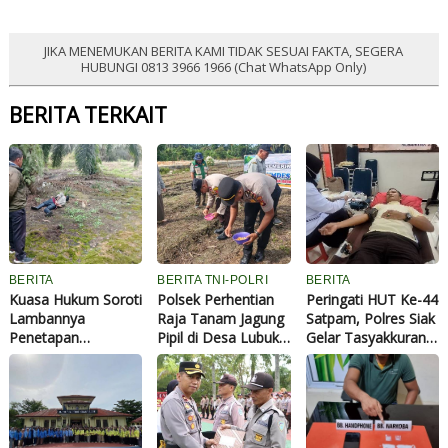
JIKA MENEMUKAN BERITA KAMI TIDAK SESUAI FAKTA, SEGERA
HUBUNGI 0813 3966 1966 (Chat WhatsApp Only)
BERITA TERKAIT
BERITA
BERITA TNI-POLRI
BERITA
Kuasa Hukum Soroti
Polsek Perhentian
Peringati HUT Ke-44
Lambannya
Raja Tanam Jagung
Satpam, Polres Siak
Penetapan
Pipil di Desa Lubuk
Gelar Tasyakkuran
Tersangka Kasus
Sakat, Dukung
Dan Donor Darah
Pengeroyokan di
Swasembada
Kampar, Dugaan
Pangan 2026
“Pembekingan”
Aparat Mencuat