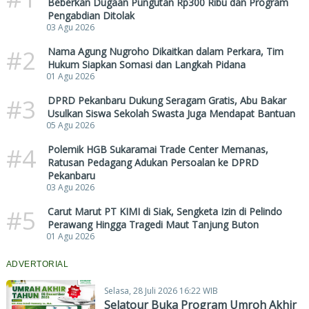
Beberkan Dugaan Pungutan Rp300 Ribu dan Program
Pengabdian Ditolak
03 Agu 2026
#2
Nama Agung Nugroho Dikaitkan dalam Perkara, Tim
Hukum Siapkan Somasi dan Langkah Pidana
01 Agu 2026
#3
DPRD Pekanbaru Dukung Seragam Gratis, Abu Bakar
Usulkan Siswa Sekolah Swasta Juga Mendapat Bantuan
05 Agu 2026
#4
Polemik HGB Sukaramai Trade Center Memanas,
Ratusan Pedagang Adukan Persoalan ke DPRD
Pekanbaru
03 Agu 2026
#5
Carut Marut PT KIMI di Siak, Sengketa Izin di Pelindo
Perawang Hingga Tragedi Maut Tanjung Buton
01 Agu 2026
ADVERTORIAL
Selasa, 28 Juli 2026 16:22 WIB
Selatour Buka Program Umroh Akhir