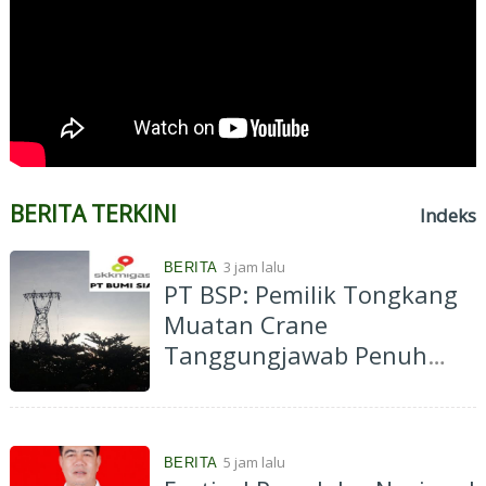
BERITA TERKINI
Indeks
3 jam lalu
BERITA
PT BSP: Pemilik Tongkang
Muatan Crane
Tanggungjawab Penuh
atas Pergantian Material...
5 jam lalu
BERITA