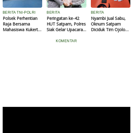
BERITA TNI-POLRI
BERITA
BERITA
Polsek Perhentian
Peringatan ke-42
Nyambi Jual Sabu,
Raja Bersama
HUT Satpam, Polres
Oknum Satpam
Mahasiswa Kukerta
Siak Gelar Upacara
Diciduk Tim Ojoloyo
Laksanakan Cooling
dan Syukuran
Kampar
System
KOMENTAR