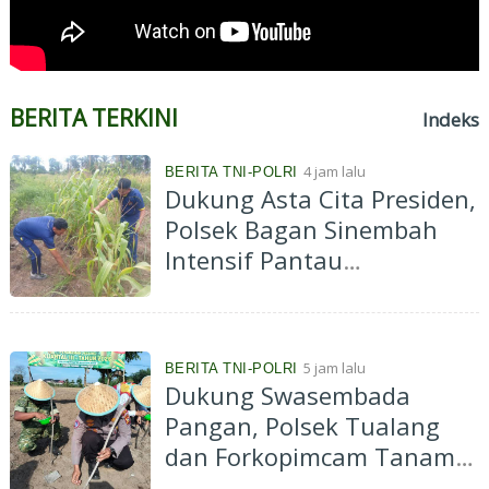
BERITA TERKINI
Indeks
4 jam lalu
BERITA TNI-POLRI
Dukung Asta Cita Presiden,
Polsek Bagan Sinembah
Intensif Pantau
Pertumbuhan Jagung
Program Ketahanan
Pangan
5 jam lalu
BERITA TNI-POLRI
Dukung Swasembada
Pangan, Polsek Tualang
dan Forkopimcam Tanam
Jagung Kuartal III di Ponpes