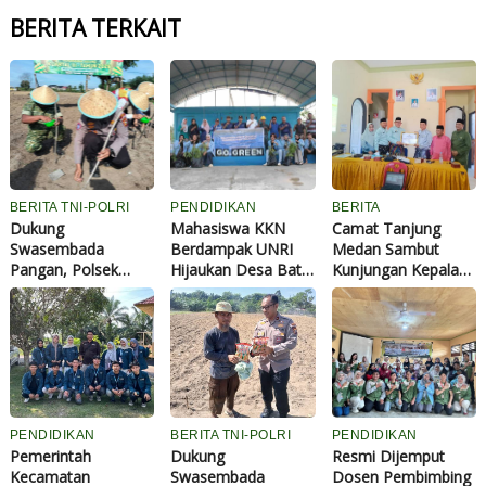
BERITA TERKAIT
BERITA TNI-POLRI
PENDIDIKAN
BERITA
Dukung
Mahasiswa KKN
Camat Tanjung
Swasembada
Berdampak UNRI
Medan Sambut
Pangan, Polsek
Hijaukan Desa Batu
Kunjungan Kepala
Tualang dan
Papan, Tanam dan
Bapenda Rohil,
Forkopimcam
Bagikan 150 Bibit
Apresiasi Kepatuhan
Tanam Jagung
Pohon untuk
Warga Membayar
Kuartal III di Ponpes
Wujudkan Desa Asri
Pajak
Abu Huroiroh
Berkelanjutan
PENDIDIKAN
BERITA TNI-POLRI
PENDIDIKAN
Pemerintah
Dukung
Resmi Dijemput
Kecamatan
Swasembada
Dosen Pembimbing