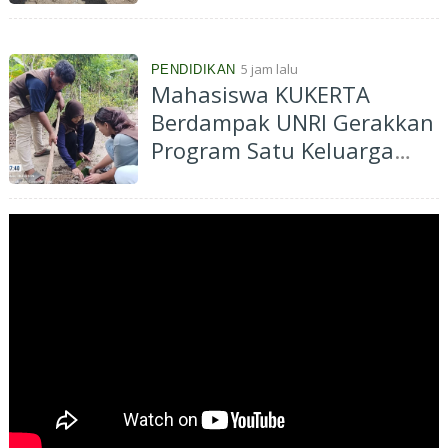
Abu Huroiroh
5 jam lalu
PENDIDIKAN
Mahasiswa KUKERTA
Berdampak UNRI Gerakkan
Program Satu Keluarga
Satu Pohon di Desa Kiab
Jaya