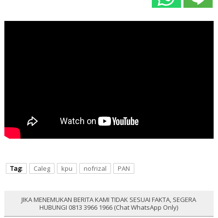
Tag:
Caleg
kpu
nofrizal
PAN
JIKA MENEMUKAN BERITA KAMI TIDAK SESUAI FAKTA, SEGERA
HUBUNGI 0813 3966 1966 (Chat WhatsApp Only)