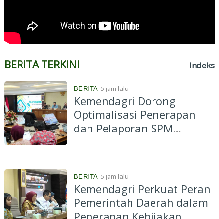
BERITA TERKINI
Indeks
5 jam lalu
BERITA
Kemendagri Dorong
Optimalisasi Penerapan
dan Pelaporan SPM
Kabupaten Hulu Sungai
Selatan Tahun 2026
5 jam lalu
BERITA
Kemendagri Perkuat Peran
Pemerintah Daerah dalam
Penerapan Kebijakan