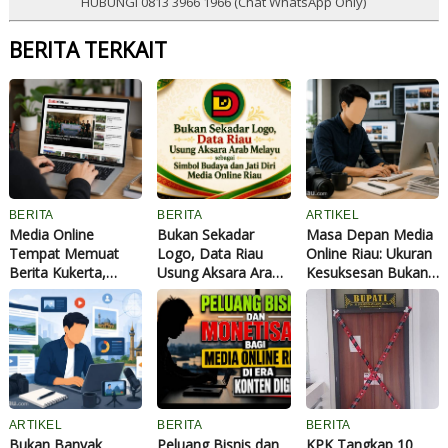
HUBUNGI 0813 3966 1966 (Chat WhatsApp Only)
BERITA TERKAIT
BERITA
BERITA
ARTIKEL
Media Online
Bukan Sekadar
Masa Depan Media
Tempat Memuat
Logo, Data Riau
Online Riau: Ukuran
Berita Kukerta,
Usung Aksara Arab
Kesuksesan Bukan
Ribuan Artikel
Melayu sebagai
Lagi Banyak
Mahasiswa Tayang
Simbol Budaya dan
Pembaca dan
di Data Riau
Jati Diri Media
Jumlah Berita
Online Riau
ARTIKEL
BERITA
BERITA
Bukan Banyak
Peluang Bisnis dan
KPK Tangkap 10