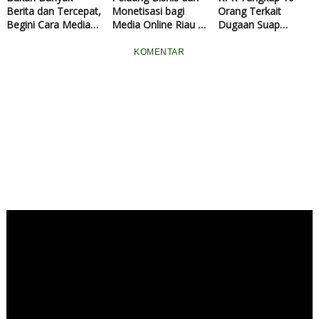
Berita dan Tercepat,
Monetisasi bagi
Orang Terkait
Begini Cara Media
Media Online Riau di
Dugaan Suap
Online Riau Bisa
Era Konten Digital
Jabatan di Kuansing,
Menempati Posisi
Bupati dan Sekda
KOMENTAR
Teratas Pencarian
Belum Ditemukan
Google