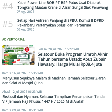
#4
Kabel Power Line BOB PT BSP Putus Usai Ditabrak
Tongkang Muatan Crane di Aliran Sungai Siak Perawang
07 Agu 2026
#5
Setiap Hari Antrean Panjang di SPBU, Komisi II DPRD
Pekanbaru Pertanyakan Solusi dari Pertamina
05 Agu 2026
ADVERTORIAL
Selasa, 28 Juli 2026 16:22 WIB
Selatour Buka Program Umroh Akhir
Tahun bersama Ustadz Abuz Zubair
Hawaary, Harga Mulai Rp38,4 Juta
Kamis, 16 Juli 2026 16:35 WIB
Menyusuri Sejuknya Malam di Madinah, Jemaah Selatour Ziarah
dan Salat di Masjid Quba
Ahad, 12 Juli 2026 06:23 WIB
Eksklusif dan Nyaman, Selatour Tampilkan Penampakan Tenda
VIP Jemaah Haji Khusus 1447 H / 2026 M di Arafah
Kamis, 09 Juli 2026 06:31 WIB