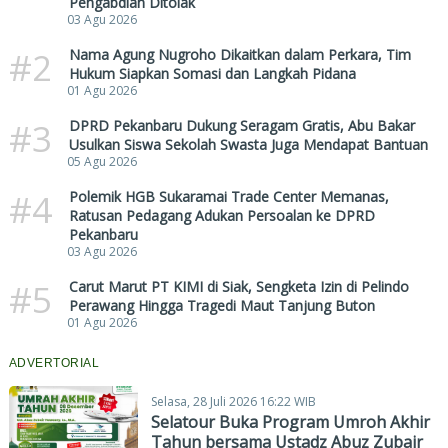
Pengabdian Ditolak
03 Agu 2026
#2
Nama Agung Nugroho Dikaitkan dalam Perkara, Tim
Hukum Siapkan Somasi dan Langkah Pidana
01 Agu 2026
#3
DPRD Pekanbaru Dukung Seragam Gratis, Abu Bakar
Usulkan Siswa Sekolah Swasta Juga Mendapat Bantuan
05 Agu 2026
#4
Polemik HGB Sukaramai Trade Center Memanas,
Ratusan Pedagang Adukan Persoalan ke DPRD
Pekanbaru
03 Agu 2026
#5
Carut Marut PT KIMI di Siak, Sengketa Izin di Pelindo
Perawang Hingga Tragedi Maut Tanjung Buton
01 Agu 2026
ADVERTORIAL
Selasa, 28 Juli 2026 16:22 WIB
Selatour Buka Program Umroh Akhir
Tahun bersama Ustadz Abuz Zubair