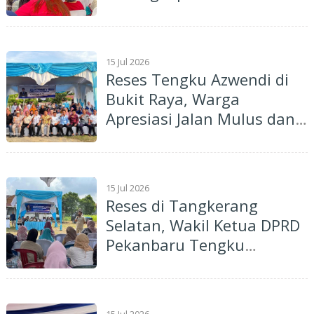
Posyandu Hanya
Rp100.000 per Bulan
15 Jul 2026
Reses Tengku Azwendi di
Bukit Raya, Warga
Apresiasi Jalan Mulus dan
Harapkan Kenaikan
Insentif Kader Posyandu
15 Jul 2026
Reses di Tangkerang
Selatan, Wakil Ketua DPRD
Pekanbaru Tengku
Azwendi Serap Aspirasi
Warga Berkaitan Jalan
Rusak, Lampu PJU hingga
15 Jul 2026