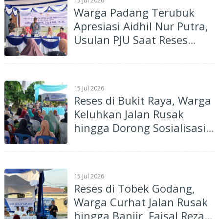
Penataan Lingkungan
Warga Padang Terubuk
Apresiasi Aidhil Nur Putra,
Usulan PJU Saat Reses
Berhasil Direalisasikan
15 Jul 2026
Reses di Bukit Raya, Warga
Keluhkan Jalan Rusak
hingga Dorong Sosialisasi
Call Center 112, Azwendi
Siap Kawal Aspirasi
15 Jul 2026
Reses di Tobek Godang,
Warga Curhat Jalan Rusak
hingga Banjir, Faisal Reza