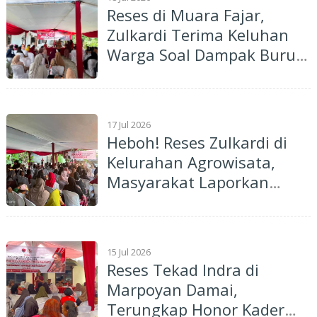
Reses di Muara Fajar,
Zulkardi Terima Keluhan
Warga Soal Dampak Buruk
Pembangunan Tol yang
Dikerjakan HKI
17 Jul 2026
Heboh! Reses Zulkardi di
Kelurahan Agrowisata,
Masyarakat Laporkan
Perusahaan Bayar Upah di
Bawah UMK
15 Jul 2026
Reses Tekad Indra di
Marpoyan Damai,
Terungkap Honor Kader