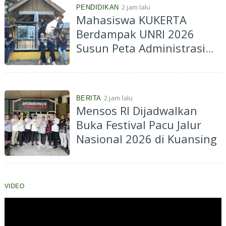
2 jam lalu
PENDIDIKAN
Mahasiswa KUKERTA
Berdampak UNRI 2026
Susun Peta Administrasi
Kelurahan Muara Lembu
untuk Dukung Informasi
Spasial dan Perencanaan
2 jam lalu
BERITA
Pembangunan
Mensos RI Dijadwalkan
Buka Festival Pacu Jalur
Nasional 2026 di Kuansing
VIDEO