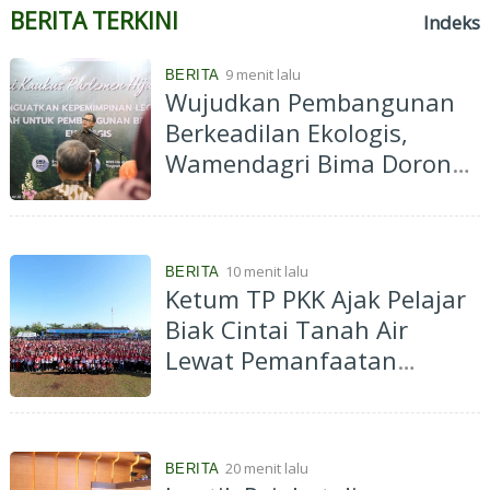
BERITA TERKINI
Indeks
9 menit lalu
BERITA
Wujudkan Pembangunan
Berkeadilan Ekologis,
Wamendagri Bima Dorong
Legislator Daerah Perkuat
Kepemimpinan
10 menit lalu
BERITA
Ketum TP PKK Ajak Pelajar
Biak Cintai Tanah Air
Lewat Pemanfaatan
Potensi Wisata Bahari
20 menit lalu
BERITA