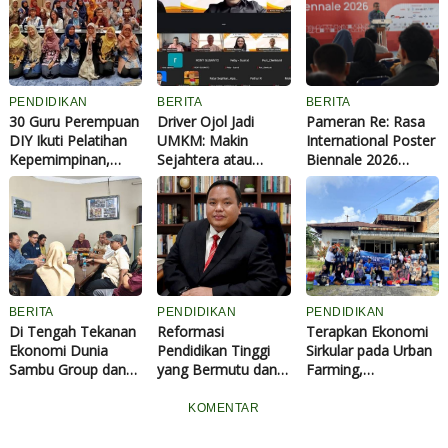
PENDIDIKAN
BERITA
BERITA
30 Guru Perempuan
Driver Ojol Jadi
Pameran Re: Rasa
DIY Ikuti Pelatihan
UMKM: Makin
International Poster
Kepemimpinan,
Sejahtera atau
Biennale 2026
Perkuat Peran
Merana? Ini Temuan
Resmi Dibuka,
Strategis di Dunia
Diskusi Paramadina
Paramadina
Pendidikan
Satukan 88
Desainer dari 25
Negara
BERITA
PENDIDIKAN
PENDIDIKAN
Di Tengah Tekanan
Reformasi
Terapkan Ekonomi
Ekonomi Dunia
Pendidikan Tinggi
Sirkular pada Urban
Sambu Group dan
yang Bermutu dan
Farming,
PWI Riau Perkuat
Terintegrasi Menuju
Mahasiswa Kukerta
Sinergi Publikasi
Indonesia Emas
FISIP Berdampak
KOMENTAR
Industri Kelapa
2045
UNRI dan TP-PKK
Rintis Inovasikan