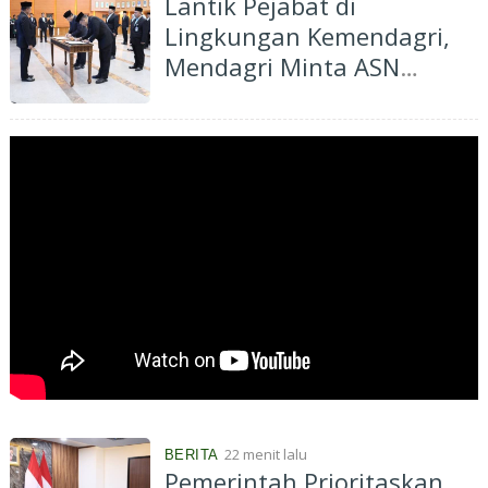
Lantik Pejabat di
Lingkungan Kemendagri,
Mendagri Minta ASN
Tingkatkan Kinerja
22 menit lalu
BERITA
Pemerintah Prioritaskan