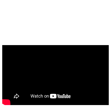
Produk "KaRisMa"
dan Pupuk
Komposter