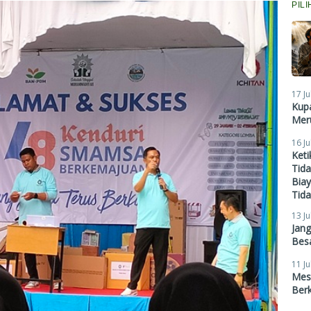
PIL
17 Ju
Kupa
Meru
16 Ju
Ket
Tid
Biay
Tid
13 Ju
Jan
Besa
11 Ju
Mes
Ber