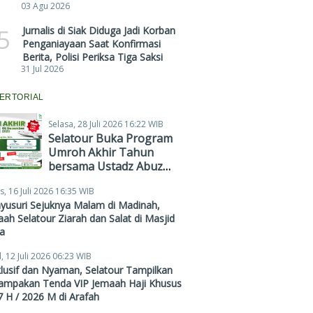
03 Agu 2026
5
Jurnalis di Siak Diduga Jadi Korban
Penganiayaan Saat Konfirmasi
Berita, Polisi Periksa Tiga Saksi
31 Jul 2026
ERTORIAL
Selasa, 28 Juli 2026 16:22 WIB
Selatour Buka Program
Umroh Akhir Tahun
bersama Ustadz Abuz
Zubair Hawaary, Harga
s, 16 Juli 2026 16:35 WIB
Mulai Rp38,4 Juta
yusuri Sejuknya Malam di Madinah,
ah Selatour Ziarah dan Salat di Masjid
a
, 12 Juli 2026 06:23 WIB
lusif dan Nyaman, Selatour Tampilkan
ampakan Tenda VIP Jemaah Haji Khusus
 H / 2026 M di Arafah