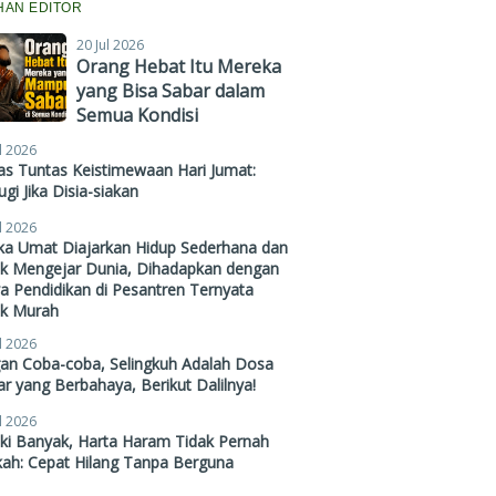
IHAN EDITOR
20 Jul 2026
Orang Hebat Itu Mereka
yang Bisa Sabar dalam
Semua Kondisi
l 2026
s Tuntas Keistimewaan Hari Jumat:
gi Jika Disia-siakan
l 2026
ika Umat Diajarkan Hidup Sederhana dan
ak Mengejar Dunia, Dihadapkan dengan
a Pendidikan di Pesantren Ternyata
ak Murah
l 2026
gan Coba-coba, Selingkuh Adalah Dosa
r yang Berbahaya, Berikut Dalilnya!
l 2026
ki Banyak, Harta Haram Tidak Pernah
kah: Cepat Hilang Tanpa Berguna