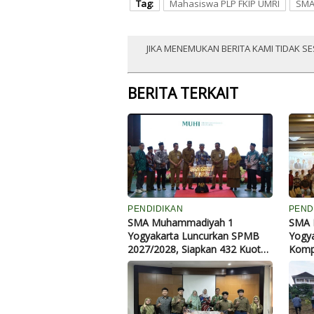
Tag:
Mahasiswa PLP FKIP UMRI
SMA
JIKA MENEMUKAN BERITA KAMI TIDAK SE
BERITA TERKAIT
PENDIDIKAN
PEND
SMA Muhammadiyah 1
SMA 
Yogyakarta Luncurkan SPMB
Yogya
2027/2028, Siapkan 432 Kuota
Komp
dan Perkuat Sinergi dengan
Kepe
Guru BK
Pelay
Ungg