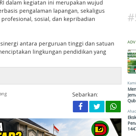
RI dalam kegiatan ini merupakan wujud
rbasis pengalaman lapangan, sekaligus
#
rofesional, sosial, dan kepribadian
sinergi antara perguruan tinggi dan satuan
ADV
enciptakan lingkungan pendidikan yang
Kami
Men
lang
Sebarkan:
Jema
Qub
Ahad
Eksk
Pen
1447