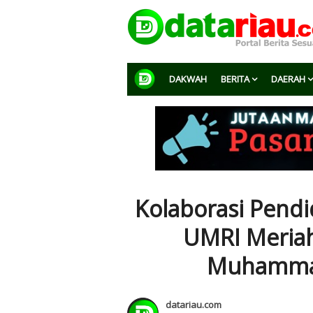
DAKWAH
BERITA
DAERAH
Kolaborasi Pendi
UMRI Meriah
Muhammad
datariau.com