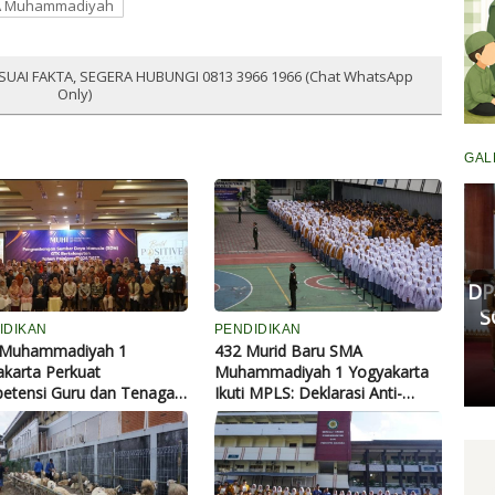
 Muhammadiyah
SUAI FAKTA, SEGERA HUBUNGI 0813 3966 1966 (Chat WhatsApp
Only)
GAL
Komisi III DPRD Pekanbaru
Fasilitasi Mediasi Dugaan
Kekerasan Murid di SDN 181,
DP
Kedua Pihak Mulai Sepakat
S
IDIKAN
PENDIDIKAN
Damai
Muhammadiyah 1
432 Murid Baru SMA
karta Perkuat
Muhammadiyah 1 Yogyakarta
Senin, 11 Mei 2026 17:53 WIB
etensi Guru dan Tenaga
Ikuti MPLS: Deklarasi Anti-
ndidikan, Bangun Budaya
Bullying hingga Penyaluran
anan Prima dan Kinerja
Beasiswa Rp313 Juta
ul