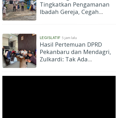
Tingkatkan Pengamanan
Ibadah Gereja, Cegah
Terorisme dan Curanmor
5 jam lalu
LEGISLATIF
Hasil Pertemuan DPRD
Pekanbaru dan Mendagri,
Zulkardi: Tak Ada
Larangan Perpanjangan
133 HGB Pedagang STC,
Tantang Dokumen
Rekomendasi Dibuka Jika
Memang Ada!