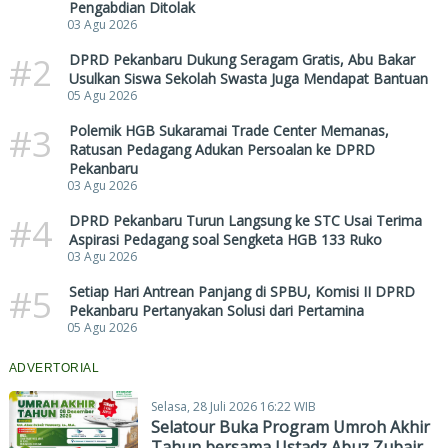
Pengabdian Ditolak
03 Agu 2026
#2
DPRD Pekanbaru Dukung Seragam Gratis, Abu Bakar
Usulkan Siswa Sekolah Swasta Juga Mendapat Bantuan
05 Agu 2026
#3
Polemik HGB Sukaramai Trade Center Memanas,
Ratusan Pedagang Adukan Persoalan ke DPRD
Pekanbaru
03 Agu 2026
#4
DPRD Pekanbaru Turun Langsung ke STC Usai Terima
Aspirasi Pedagang soal Sengketa HGB 133 Ruko
03 Agu 2026
#5
Setiap Hari Antrean Panjang di SPBU, Komisi II DPRD
Pekanbaru Pertanyakan Solusi dari Pertamina
05 Agu 2026
ADVERTORIAL
Selasa, 28 Juli 2026 16:22 WIB
Selatour Buka Program Umroh Akhir
Tahun bersama Ustadz Abuz Zubair