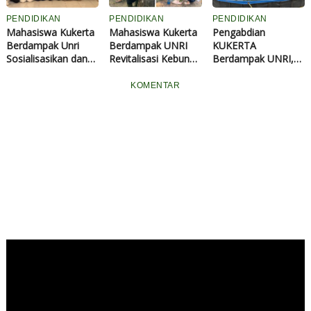
PENDIDIKAN
PENDIDIKAN
PENDIDIKAN
Mahasiswa Kukerta
Mahasiswa Kukerta
Pengabdian
Berdampak Unri
Berdampak UNRI
KUKERTA
Sosialisasikan dan
Revitalisasi Kebun
Berdampak UNRI,
Latih Ibu-Ibu PKK
TOGA di Bagan
Mahasiswa Bangun
Desa Pantai Cermin
Besar Timur,
Budidaya Ikan Lele
KOMENTAR
Membuat
Dorong
di Desa Kenantan,
Kombucha
Pemanfaatan
Dukung Ketahanan
Tanaman Obat
Pangan dan
Keluarga
Ekonomi
Masyarakat