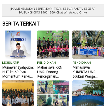
JIKA MENEMUKAN BERITA KAMI TIDAK SESUAI FAKTA, SEGERA
HUBUNGI 0813 3966 1966 (Chat WhatsApp Only)
BERITA TERKAIT
LEGISLATIF
PENDIDIKAN
PENDIDIKAN
Munawar Syahputra:
Mahasiswa KKN
Mahasiswa
HUT ke-69 Riau
UNRI Dorong
KUKERTA UNRI
Momentum Perkuat
Pencegahan
Edukasi Warga
Pembangunan dan
Stunting Lewat
Sangkir Indah Olah
Kesejahteraan
Gerakan
Jeruk Gugur Jadi Eco
Masyarakat
Pekarangan Bergizi
Enzyme
di Desa Kelawat