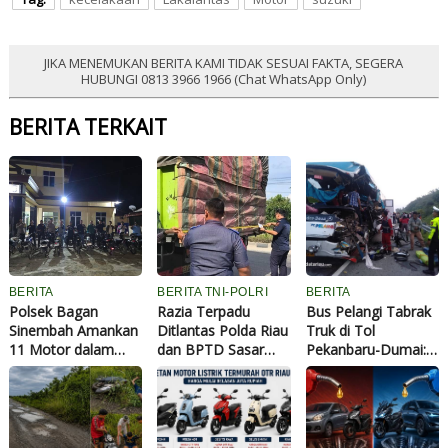
JIKA MENEMUKAN BERITA KAMI TIDAK SESUAI FAKTA, SEGERA
HUBUNGI 0813 3966 1966 (Chat WhatsApp Only)
BERITA TERKAIT
BERITA
BERITA TNI-POLRI
BERITA
Polsek Bagan
Razia Terpadu
Bus Pelangi Tabrak
Sinembah Amankan
Ditlantas Polda Riau
Truk di Tol
11 Motor dalam
dan BPTD Sasar
Pekanbaru-Dumai: 2
Razia Balap Liar,
Angkutan Barang,
Meninggal 16 Luka
Wujud Nyata
Cegah ODOL dan
Hadirnya Polri
Tekan Angka
Menjaga
Kecelakaan
Keselamatan