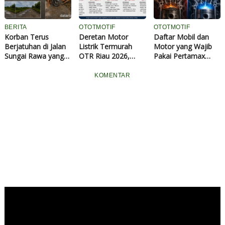
Masyarakat
BERITA
OTOTMOTIF
OTOTMOTIF
Korban Terus
Deretan Motor
Daftar Mobil dan
Berjatuhan di Jalan
Listrik Termurah
Motor yang Wajib
Sungai Rawa yang
OTR Riau 2026,
Pakai Pertamax
Rusak Parah, Warga
Harga Mulai
RON 92
Desak PT EPE Ikut
Belasan Juta Rupiah
KOMENTAR
Bertanggung Jawab