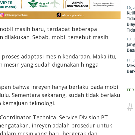
16 Ju
Ket
Tid
Biay
 mobil masih baru, terdapat beberapa
Tid
n dilakukan. Sebab, mobil tersebut masih
13 Ju
Jan
Besa
i proses adaptasi mesin kendaraan. Maka itu,
11 Ju
n mesin yang sudah digunakan hingga
Mes
Ber
pan bahwa inreyen hanya berlaku pada mobil
TER
ulu. Sementara sekarang, sudah tidak berlaku
 kemajuan teknologi.
#
Coordinator Technical Service Division PT
mengatakan, inreyen adalah prosedur untuk
dalam mesin yang baru bergerak dan