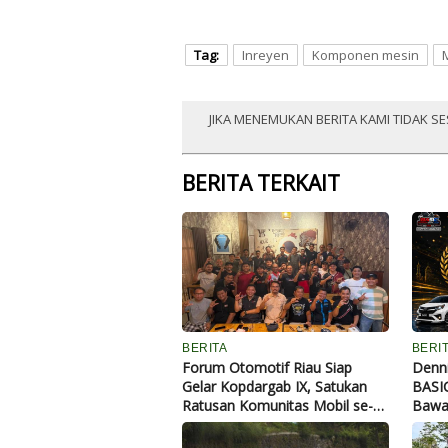
Tag:
Inreyen
Komponen mesin
JIKA MENEMUKAN BERITA KAMI TIDAK SE
BERITA TERKAIT
BERITA
BERI
Forum Otomotif Riau Siap
Denni
Gelar Kopdargab IX, Satukan
BASIC
Ratusan Komunitas Mobil se-
Bawa 
Riau di Alam Mayang
dan B
Masy