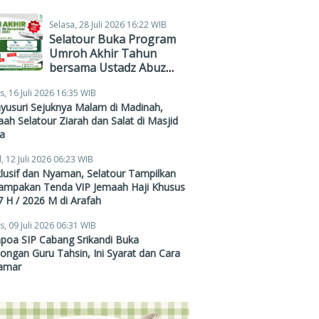
Selasa, 28 Juli 2026 16:22 WIB
Selatour Buka Program
Umroh Akhir Tahun
bersama Ustadz Abuz
Zubair Hawaary, Harga
s, 16 Juli 2026 16:35 WIB
Mulai Rp38,4 Juta
yusuri Sejuknya Malam di Madinah,
ah Selatour Ziarah dan Salat di Masjid
a
, 12 Juli 2026 06:23 WIB
lusif dan Nyaman, Selatour Tampilkan
ampakan Tenda VIP Jemaah Haji Khusus
 H / 2026 M di Arafah
s, 09 Juli 2026 06:31 WIB
poa SIP Cabang Srikandi Buka
ngan Guru Tahsin, Ini Syarat dan Cara
amar