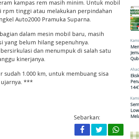
eram kampas rem masih minim. Untuk mobil
di rpm tinggi atau melakukan perpindahan
engkel Auto2000 Pramuka Suparna.
agian dalam mesin mobil baru, masih
Kami
i yang belum hilang sepenuhnya.
Men
 bersirkulasi dan menumpuk di salah satu
Jema
nggu kinerjanya.
Qub
Ahad
ter sudah 1.000 km, untuk membuang sisa
Eksk
ujarnya. ***
Pen
1447
Kami
Sem
Lowo
Mel
Sebarkan: