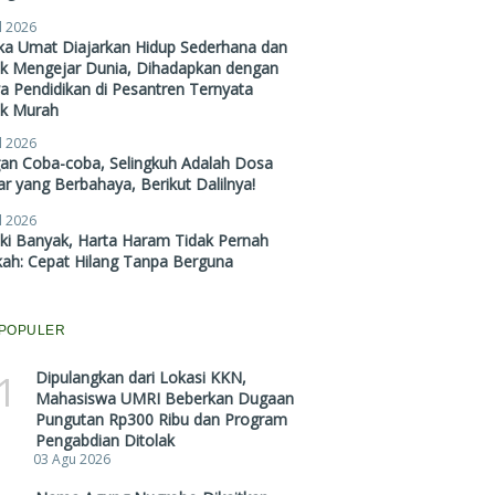
l 2026
ika Umat Diajarkan Hidup Sederhana dan
ak Mengejar Dunia, Dihadapkan dengan
a Pendidikan di Pesantren Ternyata
ak Murah
l 2026
gan Coba-coba, Selingkuh Adalah Dosa
r yang Berbahaya, Berikut Dalilnya!
l 2026
ki Banyak, Harta Haram Tidak Pernah
kah: Cepat Hilang Tanpa Berguna
POPULER
1
Dipulangkan dari Lokasi KKN,
Mahasiswa UMRI Beberkan Dugaan
Pungutan Rp300 Ribu dan Program
Pengabdian Ditolak
03 Agu 2026