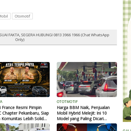
Mobil
Otomotif
SUAI FAKTA, SEGERA HUBUNGI 0813 3966 1966 (Chat WhatsApp
Only)
TA
OTOTMOTIF
 France Resmi Pimpin
Harga BBM Naik, Penjualan
 Chapter Pekanbaru, Siap
Mobil Hybrid Melejit: Ini 10
Komunitas Lebih Solid
Model yang Paling Dicari
erdampak Positif untuk
Konsumen
arakat Luas