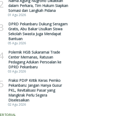
2
Nama Agung Nugroho Dikaitkan
dalam Perkara, Tim Hukum Siapkan
Somasi dan Langkah Pidana
01 Agu 2026
3
DPRD Pekanbaru Dukung Seragam
Gratis, Abu Bakar Usulkan Siswa
Sekolah Swasta Juga Mendapat
Bantuan
05 Agu 2026
4
Polemik HGB Sukaramai Trade
Center Memanas, Ratusan
Pedagang Adukan Persoalan ke
DPRD Pekanbaru
03 Agu 2026
5
Fraksi PDIP Kritik Keras Pemko
Pekanbaru: Jangan Hanya Gusur
PKL, Revitalisasi Pasar yang
Mangkrak Perlu Segera
Diselesaikan
02 Agu 2026
ERTORIAL