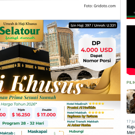
Foto: Gridoto.com
PIL
17 Ju
Kupa
Meru