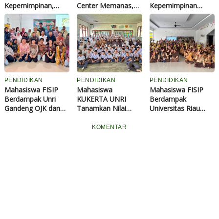
Kepemimpinan,
Center Memanas,
Kepemimpinan
Perkuat Peran
Ratusan Pedagang
Mengurus Umat
Strategis di Dunia
Adukan Persoalan
Pendidikan
ke DPRD Pekanbaru
PENDIDIKAN
PENDIDIKAN
PENDIDIKAN
Mahasiswa FISIP
Mahasiswa
Mahasiswa FISIP
Berdampak Unri
KUKERTA UNRI
Berdampak
Gandeng OJK dan
Tanamkan Nilai
Universitas Riau
BRK Syariah Edukasi
Pancasila, Cegah
Gelar Sosialisasi
Warga Delima
Bullying, dan
Anti-Bullying di SD
KOMENTAR
Waspada Kejahatan
Tingkatkan Literasi
Aulia Cendekia
Digital
Digital Siswa MTs
Islamic School
Islamiyah
Segomeng