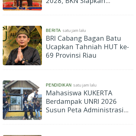
2028, BKN Siapkan
Indonesia Jadi Pusat
Kolaborasi ASN ASEAN
satu jam lalu
BERITA
BRI Cabang Bagan Batu
Ucapkan Tahniah HUT ke-
69 Provinsi Riau
satu jam lalu
PENDIDIKAN
Mahasiswa KUKERTA
Berdampak UNRI 2026
Susun Peta Administrasi
Kelurahan Muara Lembu
untuk Dukung Informasi
Spasial dan Perencanaan