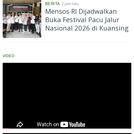
2 jam lalu
BERITA
Pembangunan
Mensos RI Dijadwalkan
Buka Festival Pacu Jalur
Nasional 2026 di Kuansing
VIDEO