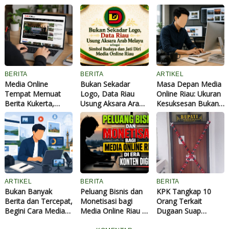
BERITA
BERITA
ARTIKEL
Media Online
Bukan Sekadar
Masa Depan Media
Tempat Memuat
Logo, Data Riau
Online Riau: Ukuran
Berita Kukerta,
Usung Aksara Arab
Kesuksesan Bukan
Ribuan Artikel
Melayu sebagai
Lagi Banyak
Mahasiswa Tayang
Simbol Budaya dan
Pembaca dan
di Data Riau
Jati Diri Media
Jumlah Berita
Online Riau
ARTIKEL
BERITA
BERITA
Bukan Banyak
Peluang Bisnis dan
KPK Tangkap 10
Berita dan Tercepat,
Monetisasi bagi
Orang Terkait
Begini Cara Media
Media Online Riau di
Dugaan Suap
Online Riau Bisa
Era Konten Digital
Jabatan di Kuansing,