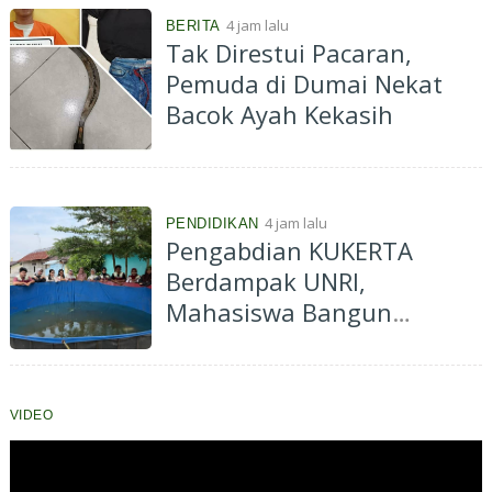
Tanaman Obat Keluarga
4 jam lalu
BERITA
Tak Direstui Pacaran,
Pemuda di Dumai Nekat
Bacok Ayah Kekasih
4 jam lalu
PENDIDIKAN
Pengabdian KUKERTA
Berdampak UNRI,
Mahasiswa Bangun
Budidaya Ikan Lele di Desa
Kenantan, Dukung
Ketahanan Pangan dan
VIDEO
Ekonomi Masyarakat