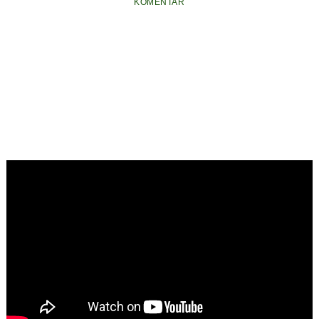
Menempati Posisi
Bupati dan Sekda
KOMENTAR
Teratas Pencarian
Belum Ditemukan
Google