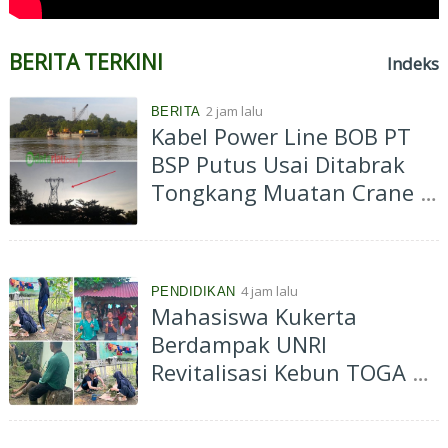
BERITA TERKINI
Indeks
2 jam lalu
BERITA
Kabel Power Line BOB PT
BSP Putus Usai Ditabrak
Tongkang Muatan Crane di
Aliran Sungai Siak
Perawang
4 jam lalu
PENDIDIKAN
Mahasiswa Kukerta
Berdampak UNRI
Revitalisasi Kebun TOGA di
Bagan Besar Timur,
Dorong Pemanfaatan