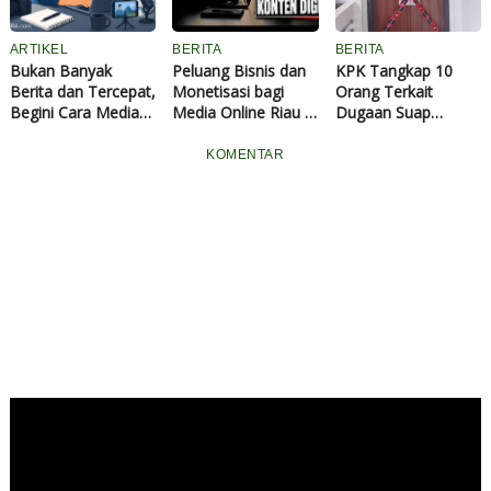
ARTIKEL
BERITA
BERITA
Bukan Banyak
Peluang Bisnis dan
KPK Tangkap 10
Berita dan Tercepat,
Monetisasi bagi
Orang Terkait
Begini Cara Media
Media Online Riau di
Dugaan Suap
Online Riau Bisa
Era Konten Digital
Jabatan di Kuansing,
Menempati Posisi
Bupati dan Sekda
KOMENTAR
Teratas Pencarian
Belum Ditemukan
Google