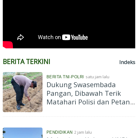
BERITA TERKINI
Indeks
satu jam lalu
BERITA TNI-POLRI
Dukung Swasembada
Pangan, Dibawah Terik
Matahari Polisi dan Petani
Tanam Jagung di Ponpes
Abu Huroiroh
2 jam lalu
PENDIDIKAN