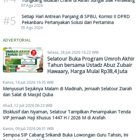
Tongkang Muatan Crane di Aliran Sungai Siak Perawang
07 Agu 2026
#5
Setiap Hari Antrean Panjang di SPBU, Komisi II DPRD
Pekanbaru Pertanyakan Solusi dari Pertamina
05 Agu 2026
ADVERTORIAL
Selasa, 28 Juli 2026 16:22 WIB
Selatour Buka Program Umroh Akhir
Tahun bersama Ustadz Abuz Zubair
Hawaary, Harga Mulai Rp38,4 Juta
Kamis, 16 Juli 2026 16:35 WIB
Menyusuri Sejuknya Malam di Madinah, Jemaah Selatour Ziarah
dan Salat di Masjid Quba
Ahad, 12 Juli 2026 06:23 WIB
Eksklusif dan Nyaman, Selatour Tampilkan Penampakan Tenda
VIP Jemaah Haji Khusus 1447 H / 2026 M di Arafah
Kamis, 09 Juli 2026 06:31 WIB
Sempoa SIP Cabang Srikandi Buka Lowongan Guru Tahsin, Ini