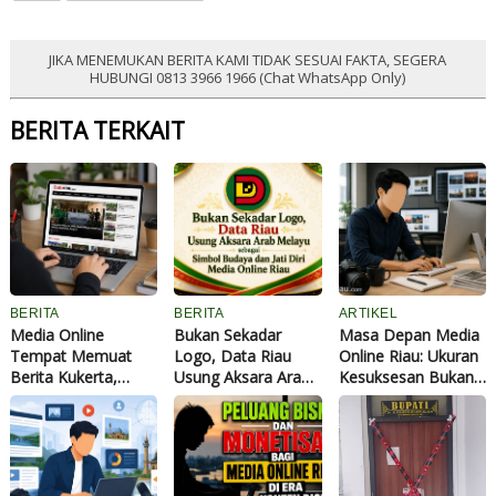
JIKA MENEMUKAN BERITA KAMI TIDAK SESUAI FAKTA, SEGERA
HUBUNGI 0813 3966 1966 (Chat WhatsApp Only)
BERITA TERKAIT
BERITA
BERITA
ARTIKEL
Media Online
Bukan Sekadar
Masa Depan Media
Tempat Memuat
Logo, Data Riau
Online Riau: Ukuran
Berita Kukerta,
Usung Aksara Arab
Kesuksesan Bukan
Ribuan Artikel
Melayu sebagai
Lagi Banyak
Mahasiswa Tayang
Simbol Budaya dan
Pembaca dan
di Data Riau
Jati Diri Media
Jumlah Berita
Online Riau