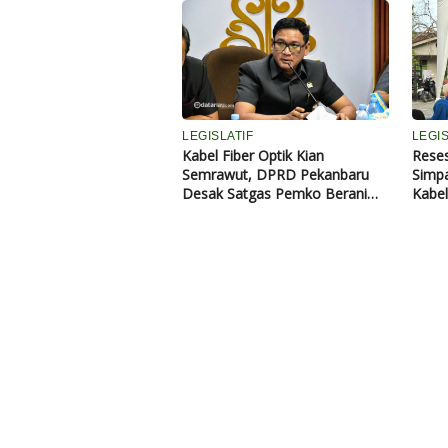
Siak Perawang
Menj
LEGISLATIF
LEGIS
Kabel Fiber Optik Kian
Reses
Semrawut, DPRD Pekanbaru
Simp
Desak Satgas Pemko Berani
Kabe
Bertindak