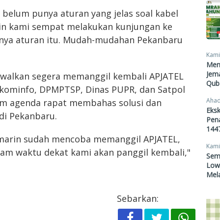
u belum punya aturan yang jelas soal kabel
arin kami sempat melakukan kunjungan ke
unya aturan itu. Mudah-mudahan Pekanbaru
Kami
Men
Jema
dwalkan segera memanggil kembali APJATEL
Qub
Diskominfo, DPMPTSP, Dinas PUPR, dan Satpol
Ahad
am agenda rapat membahas solusi dan
Eksk
 di Pekanbaru.
Pen
1447
emarin sudah mencoba memanggil APJATEL,
Kami
lam waktu dekat kami akan panggil kembali,"
Sem
Lowo
Mel
Sebarkan: