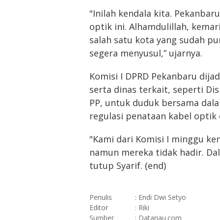
"Inilah kendala kita. Pekanbar
optik ini. Alhamdulillah, kem
salah satu kota yang sudah p
segera menyusul,” ujarnya.
Komisi I DPRD Pekanbaru dija
serta dinas terkait, seperti 
PP, untuk duduk bersama dal
regulasi penataan kabel optik
"Kami dari Komisi I minggu k
namun mereka tidak hadir. Da
tutup Syarif. (end)
Penulis
: Endi Dwi Setyo
Editor
: Riki
Sumber
: Datariau.com