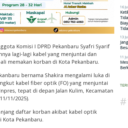
16 Ju
Ket
Tid
Biay
Tid
13 Ju
Jan
ggota Komisi I DPRD Pekanbaru Syafri Syarif
Besa
ya lagi-lagi kabel yang menjuntai dan
11 Ju
bali memakan korban di Kota Pekanbaru.
Mes
Ber
Pekanbaru bernama Shakira mengalami luka di
ngkut kabel fiber optik (FO) yang menjuntai
TER
Inpres, tepat di depan Jalan Kulim, Kecamatan
#
11/11/2025).
jang daftar korban akibat kabel optik
i Kota Pekanbaru.