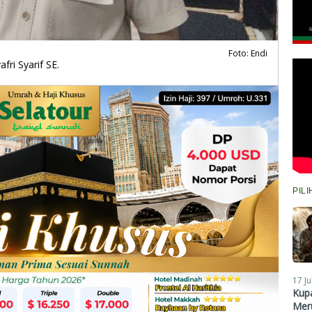
Foto: Endi
ri Syarif SE.
PIL
17 Ju
Kupa
Meru