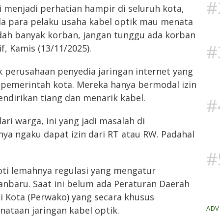
#
i menjadi perhatian hampir di seluruh kota,
ada para pelaku usaha kabel optik mau menata
udah banyak korban, jangan tunggu ada korban
#
if, Kamis (13/11/2025).
 perusahaan penyedia jaringan internet yang
i pemerintah kota. Mereka hanya bermodal izin
ndirikan tiang dan menarik kabel.
#
ri warga, ini yang jadi masalah di
nya ngaku dapat izin dari RT atau RW. Padahal
#
roti lemahnya regulasi yang mengatur
anbaru. Saat ini belum ada Peraturan Daerah
i Kota (Perwako) yang secara khusus
taan jaringan kabel optik.
ADV