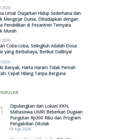
l 2026
ika Umat Diajarkan Hidup Sederhana dan
ak Mengejar Dunia, Dihadapkan dengan
a Pendidikan di Pesantren Ternyata
ak Murah
l 2026
gan Coba-coba, Selingkuh Adalah Dosa
r yang Berbahaya, Berikut Dalilnya!
l 2026
ki Banyak, Harta Haram Tidak Pernah
kah: Cepat Hilang Tanpa Berguna
POPULER
1
Dipulangkan dari Lokasi KKN,
Mahasiswa UMRI Beberkan Dugaan
Pungutan Rp300 Ribu dan Program
Pengabdian Ditolak
03 Agu 2026