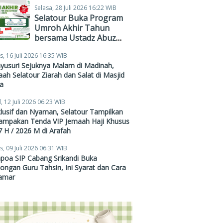
Selasa, 28 Juli 2026 16:22 WIB
Selatour Buka Program
Umroh Akhir Tahun
bersama Ustadz Abuz
Zubair Hawaary, Harga
s, 16 Juli 2026 16:35 WIB
Mulai Rp38,4 Juta
yusuri Sejuknya Malam di Madinah,
ah Selatour Ziarah dan Salat di Masjid
a
, 12 Juli 2026 06:23 WIB
lusif dan Nyaman, Selatour Tampilkan
ampakan Tenda VIP Jemaah Haji Khusus
 H / 2026 M di Arafah
s, 09 Juli 2026 06:31 WIB
poa SIP Cabang Srikandi Buka
ngan Guru Tahsin, Ini Syarat dan Cara
amar