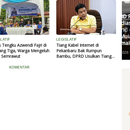
adi Korban
Penuh Penataan Berkelanjutan
Komisi III DPRD Pekanbaru
Fasilitasi Mediasi Dugaan
Kekerasan Murid di SDN 181,
DP
Kedua Pihak Mulai Sepakat
S
LATIF
LEGISLATIF
Damai
 Tengku Azwendi Fajri di
Tiang Kabel Internet di
ang Tiga, Warga Mengeluh
Pekanbaru Bak Rumpun
Senin, 11 Mei 2026 17:53 WIB
l Semrawut
Bambu, DPRD Usulkan Tiang
Bersama Dikelola BUMD
KOMENTAR