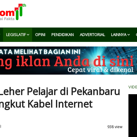
LEGISLATIF
OPINI
PENDIDIKAN
ADVERTORIAL
LAINNYA
 Leher Pelajar di Pekanbaru
VID
ngkut Kabel Internet
B
938 view