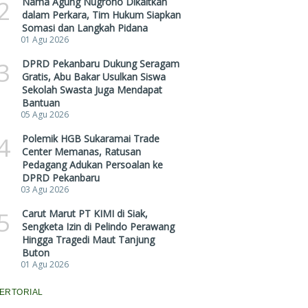
2
Nama Agung Nugroho Dikaitkan
dalam Perkara, Tim Hukum Siapkan
Somasi dan Langkah Pidana
01 Agu 2026
3
DPRD Pekanbaru Dukung Seragam
Gratis, Abu Bakar Usulkan Siswa
Sekolah Swasta Juga Mendapat
Bantuan
05 Agu 2026
4
Polemik HGB Sukaramai Trade
Center Memanas, Ratusan
Pedagang Adukan Persoalan ke
DPRD Pekanbaru
03 Agu 2026
5
Carut Marut PT KIMI di Siak,
Sengketa Izin di Pelindo Perawang
Hingga Tragedi Maut Tanjung
Buton
01 Agu 2026
ERTORIAL