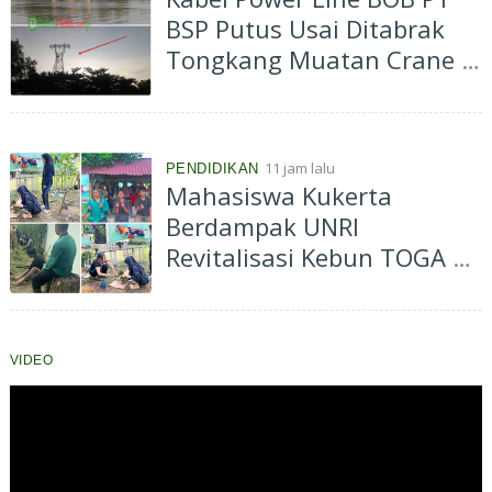
BSP Putus Usai Ditabrak
Tongkang Muatan Crane di
Aliran Sungai Siak
Perawang
11 jam lalu
PENDIDIKAN
Mahasiswa Kukerta
Berdampak UNRI
Revitalisasi Kebun TOGA di
Bagan Besar Timur,
Dorong Pemanfaatan
Tanaman Obat Keluarga
VIDEO