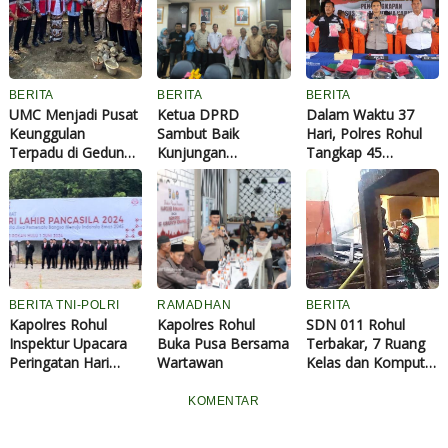
BERITA
BERITA
BERITA
UMC Menjadi Pusat
Ketua DPRD
Dalam Waktu 37
Keunggulan
Sambut Baik
Hari, Polres Rohul
Terpadu di Gedung
Kunjungan
Tangkap 45
20 Lantai KH Ahmad
Silaturahmi PWI
Tersangka Narkoba
Dahlan Tower
Rohul
BERITA TNI-POLRI
RAMADHAN
BERITA
Kapolres Rohul
Kapolres Rohul
SDN 011 Rohul
Inspektur Upacara
Buka Pusa Bersama
Terbakar, 7 Ruang
Peringatan Hari
Wartawan
Kelas dan Komputer
Pancasila Tahun
Hangus
2024
KOMENTAR