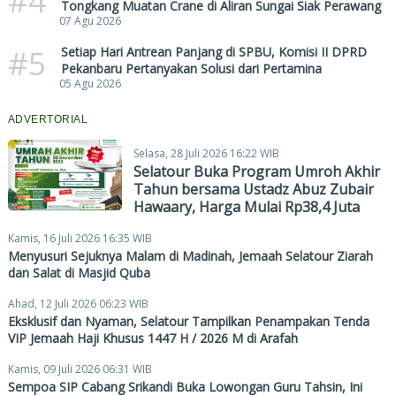
#4
Tongkang Muatan Crane di Aliran Sungai Siak Perawang
07 Agu 2026
#5
Setiap Hari Antrean Panjang di SPBU, Komisi II DPRD
Pekanbaru Pertanyakan Solusi dari Pertamina
05 Agu 2026
ADVERTORIAL
Selasa, 28 Juli 2026 16:22 WIB
Selatour Buka Program Umroh Akhir
Tahun bersama Ustadz Abuz Zubair
Hawaary, Harga Mulai Rp38,4 Juta
Kamis, 16 Juli 2026 16:35 WIB
Menyusuri Sejuknya Malam di Madinah, Jemaah Selatour Ziarah
dan Salat di Masjid Quba
Ahad, 12 Juli 2026 06:23 WIB
Eksklusif dan Nyaman, Selatour Tampilkan Penampakan Tenda
VIP Jemaah Haji Khusus 1447 H / 2026 M di Arafah
Kamis, 09 Juli 2026 06:31 WIB
Sempoa SIP Cabang Srikandi Buka Lowongan Guru Tahsin, Ini