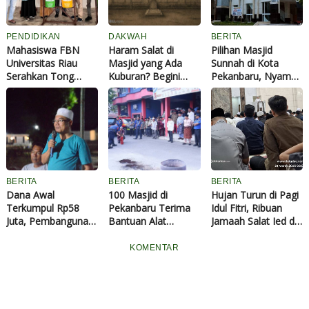
PENDIDIKAN
DAKWAH
BERITA
Mahasiswa FBN
Haram Salat di
Pilihan Masjid
Universitas Riau
Masjid yang Ada
Sunnah di Kota
Serahkan Tong
Kuburan? Begini
Pekanbaru, Nyaman
Sampah untuk
Penjelasan
untuk Beribadah
Masjid di Kelurahan
Lengkapnya Sesuai
dan Menuntut Ilmu
Wonorejo, Dorong
Dalil Shahih
Budaya Pilah
Sampah
BERITA
BERITA
BERITA
Dana Awal
100 Masjid di
Hujan Turun di Pagi
Terkumpul Rp58
Pekanbaru Terima
Idul Fitri, Ribuan
Juta, Pembangunan
Bantuan Alat
Jamaah Salat Ied di
Masjid di
Pemadam Api dari
Dalam Masjid Abu
Perumahan Asadel
Konsulat Malaysia
Darda Pekanbaru
KOMENTAR
Living Mulai
Dipersiapkan