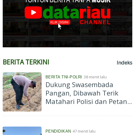
BERITA TERKINI
Indeks
38 menit lalu
BERITA TNI-POLRI
Dukung Swasembada
Pangan, Dibawah Terik
Matahari Polisi dan Petani
Tanam Jagung di Ponpes
Abu Huroiroh
47 menit lalu
PENDIDIKAN