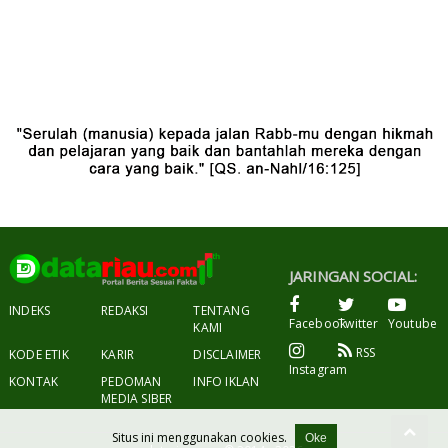
JARINGAN SOCIAL:
INDEKS
REDAKSI
TENTANG
Facebook
Twitter
Youtube
KAMI
RSS
KODE ETIK
KARIR
DISCLAIMER
Instagram
KONTAK
PEDOMAN
INFO IKLAN
MEDIA SIBER
Situs ini menggunakan cookies.
Oke