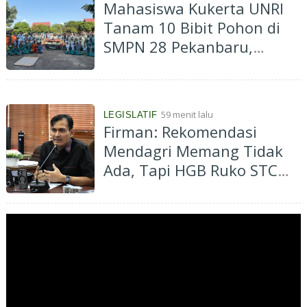
Mahasiswa Kukerta UNRI
Tanam 10 Bibit Pohon di
SMPN 28 Pekanbaru,
Dorong Konsep Green
School
59 menit lalu
LEGISLATIF
Firman: Rekomendasi
Mendagri Memang Tidak
Ada, Tapi HGB Ruko STC
Memang Tidak Boleh
Diperpanjang!